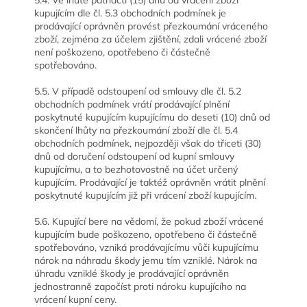
5.4. Ve lhůtě patnácti (15) dnů od vrácení zboží
kupujícím dle čl. 5.3 obchodních podmínek je
prodávající oprávněn provést přezkoumání vráceného
zboží, zejména za účelem zjištění, zdali vrácené zboží
není poškozeno, opotřebeno či částečně
spotřebováno.
5.5. V případě odstoupení od smlouvy dle čl. 5.2
obchodních podmínek vrátí prodávající plnění
poskytnuté kupujícím kupujícímu do deseti (10) dnů od
skončení lhůty na přezkoumání zboží dle čl. 5.4
obchodních podmínek, nejpozději však do třiceti (30)
dnů od doručení odstoupení od kupní smlouvy
kupujícímu, a to bezhotovostně na účet určený
kupujícím. Prodávající je taktéž oprávněn vrátit plnění
poskytnuté kupujícím již při vrácení zboží kupujícím.
5.6. Kupující bere na vědomí, že pokud zboží vrácené
kupujícím bude poškozeno, opotřebeno či částečně
spotřebováno, vzniká prodávajícímu vůči kupujícímu
nárok na náhradu škody jemu tím vzniklé. Nárok na
úhradu vzniklé škody je prodávající oprávněn
jednostranně započíst proti nároku kupujícího na
vrácení kupní ceny.