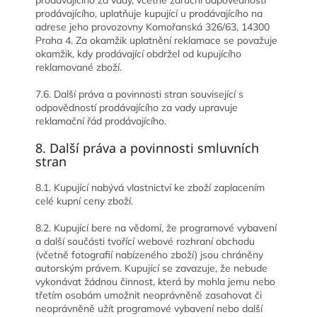
prodávajícího za vady, včetně záruční odpovědnosti
prodávajícího, uplatňuje kupující u prodávajícího na
adrese jeho provozovny
Komořanská 326/63,
14300
Praha 4
. Za okamžik uplatnění reklamace se považuje
okamžik, kdy prodávající obdržel od kupujícího
reklamované zboží.
7.6. Další práva a povinnosti stran související s
odpovědností prodávajícího za vady upravuje
reklamační řád prodávajícího.
8. Další práva a povinnosti smluvních
stran
8.1. Kupující nabývá vlastnictví ke zboží zaplacením
celé kupní ceny zboží.
8.2. Kupující bere na vědomí, že programové vybavení
a další součásti tvořící webové rozhraní obchodu
(včetně fotografií nabízeného zboží) jsou chráněny
autorským právem. Kupující se zavazuje, že nebude
vykonávat žádnou činnost, která by mohla jemu nebo
třetím osobám umožnit neoprávněně zasahovat či
neoprávněně užít programové vybavení nebo další