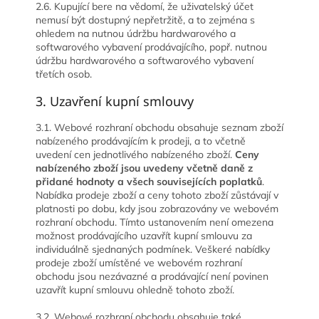
2.6. Kupující bere na vědomí, že uživatelský účet
nemusí být dostupný nepřetržitě, a to zejména s
ohledem na nutnou údržbu hardwarového a
softwarového vybavení prodávajícího, popř. nutnou
údržbu hardwarového a softwarového vybavení
třetích osob.
3. Uzavření kupní smlouvy
3.1. Webové rozhraní obchodu obsahuje seznam zboží
nabízeného prodávajícím k prodeji, a to včetně
uvedení cen jednotlivého nabízeného zboží.
Ceny
nabízeného zboží jsou uvedeny včetně daně z
přidané hodnoty a všech souvisejících poplatků
.
Nabídka prodeje zboží a ceny tohoto zboží zůstávají v
platnosti po dobu, kdy jsou zobrazovány ve webovém
rozhraní obchodu. Tímto ustanovením není omezena
možnost prodávajícího uzavřít kupní smlouvu za
individuálně sjednaných podmínek. Veškeré nabídky
prodeje zboží umístěné ve webovém rozhraní
obchodu jsou nezávazné a prodávající není povinen
uzavřít kupní smlouvu ohledně tohoto zboží.
3.2. Webové rozhraní obchodu obsahuje také