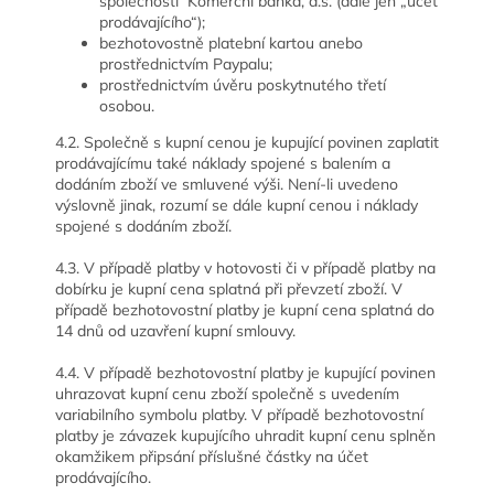
společnosti Komerční banka, a.s. (dále jen „účet
prodávajícího“);
bezhotovostně platební kartou anebo
prostřednictvím Paypalu;
prostřednictvím úvěru poskytnutého třetí
osobou.
4.2. Společně s kupní cenou je kupující povinen zaplatit
prodávajícímu také náklady spojené s balením a
dodáním zboží ve smluvené výši. Není-li uvedeno
výslovně jinak, rozumí se dále kupní cenou i náklady
spojené s dodáním zboží.
4.3. V případě platby v hotovosti či v případě platby na
dobírku je kupní cena splatná při převzetí zboží. V
případě bezhotovostní platby je kupní cena splatná do
14 dnů od uzavření kupní smlouvy.
4.4. V případě bezhotovostní platby je kupující povinen
uhrazovat kupní cenu zboží společně s uvedením
variabilního symbolu platby. V případě bezhotovostní
platby je závazek kupujícího uhradit kupní cenu splněn
okamžikem připsání příslušné částky na účet
prodávajícího.