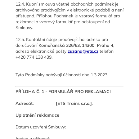
12.4. Kupní smlouva včetně obchodních podmínek je
archivována prodávajícím v elektronické podobě a není
přístupná. Přílohou Podmínek je vzorový formulář pro
reklamaci a vzorový formulář pro odstoupení od
Smlouvy.
12.5. Kontaktní údaje prodávajícího: adresa pro
doručování
Komořanská 326/63,
14300 Praha 4
,
adresa elektronické pošty
zuzana@ets.cz
telefon
+420 774 138 439.
Tyto Podmínky nabývají účinnosti dne 1.3.2023
PŘÍLOHA Č. 1 -
FORMULÁŘ PRO REKLAMACI
Adresát:
[ETS Trains s.r.o.]
.
Uplatnění reklamace
Datum uzavření Smlouvy:
Jméno a příjmení: