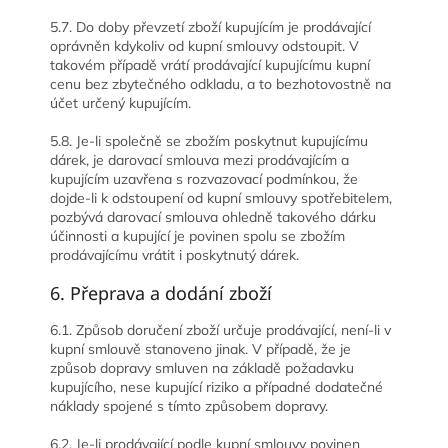
5.7. Do doby převzetí zboží kupujícím je prodávající
oprávněn kdykoliv od kupní smlouvy odstoupit. V
takovém případě vrátí prodávající kupujícímu kupní
cenu bez zbytečného odkladu, a to bezhotovostně na
účet určený kupujícím.
5.8. Je-li společně se zbožím poskytnut kupujícímu
dárek, je darovací smlouva mezi prodávajícím a
kupujícím uzavřena s rozvazovací podmínkou, že
dojde-li k odstoupení od kupní smlouvy spotřebitelem,
pozbývá darovací smlouva ohledně takového dárku
účinnosti a kupující je povinen spolu se zbožím
prodávajícímu vrátit i poskytnutý dárek.
6. Přeprava a dodání zboží
6.1. Způsob doručení zboží určuje prodávající, není-li v
kupní smlouvě stanoveno jinak. V případě, že je
způsob dopravy smluven na základě požadavku
kupujícího, nese kupující riziko a případné dodatečné
náklady spojené s tímto způsobem dopravy.
6.2. Je-li prodávající podle kupní smlouvy povinen