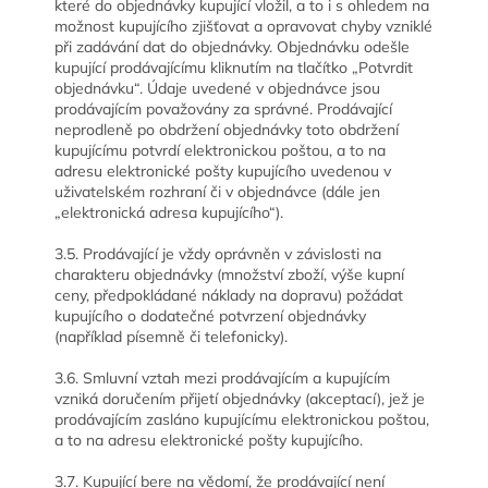
které do objednávky kupující vložil, a to i s ohledem na
možnost kupujícího zjišťovat a opravovat chyby vzniklé
při zadávání dat do objednávky. Objednávku odešle
kupující prodávajícímu kliknutím na tlačítko „Potvrdit
objednávku“. Údaje uvedené v objednávce jsou
prodávajícím považovány za správné. Prodávající
neprodleně po obdržení objednávky toto obdržení
kupujícímu potvrdí elektronickou poštou, a to na
adresu elektronické pošty kupujícího uvedenou v
uživatelském rozhraní či v objednávce (dále jen
„elektronická adresa kupujícího“).
3.5. Prodávající je vždy oprávněn v závislosti na
charakteru objednávky (množství zboží, výše kupní
ceny, předpokládané náklady na dopravu) požádat
kupujícího o dodatečné potvrzení objednávky
(například písemně či telefonicky).
3.6. Smluvní vztah mezi prodávajícím a kupujícím
vzniká doručením přijetí objednávky (akceptací), jež je
prodávajícím zasláno kupujícímu elektronickou poštou,
a to na adresu elektronické pošty kupujícího.
3.7. Kupující bere na vědomí, že prodávající není