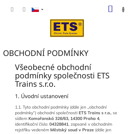
Přejít
NÁKUP
na
obsah
KOŠÍK
OBCHODNÍ PODMÍNKY
Všeobecné obchodní
podmínky společnosti ETS
Trains s.r.o.
1. Úvodní ustanovení
1.1. Tyto obchodní podmínky (dále jen „obchodní
podmínky“) obchodní společnosti
ETS Trains s r.o.
, se
sídlem
Komořanská 326/63,
14300 Praha 4
,
identifikační číslo:
04328841
, zapsané v obchodním
rejstříku vedeném
Městský soud v Praze
(dále jen