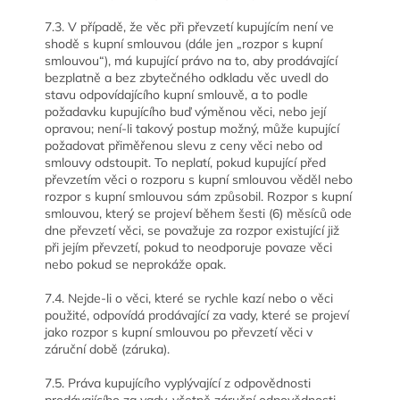
7.3. V případě, že věc při převzetí kupujícím není ve
shodě s kupní smlouvou (dále jen „rozpor s kupní
smlouvou“), má kupující právo na to, aby prodávající
bezplatně a bez zbytečného odkladu věc uvedl do
stavu odpovídajícího kupní smlouvě, a to podle
požadavku kupujícího buď výměnou věci, nebo její
opravou; není-li takový postup možný, může kupující
požadovat přiměřenou slevu z ceny věci nebo od
smlouvy odstoupit. To neplatí, pokud kupující před
převzetím věci o rozporu s kupní smlouvou věděl nebo
rozpor s kupní smlouvou sám způsobil. Rozpor s kupní
smlouvou, který se projeví během šesti (6) měsíců ode
dne převzetí věci, se považuje za rozpor existující již
při jejím převzetí, pokud to neodporuje povaze věci
nebo pokud se neprokáže opak.
7.4. Nejde-li o věci, které se rychle kazí nebo o věci
použité, odpovídá prodávající za vady, které se projeví
jako rozpor s kupní smlouvou po převzetí věci v
záruční době (záruka).
7.5. Práva kupujícího vyplývající z odpovědnosti