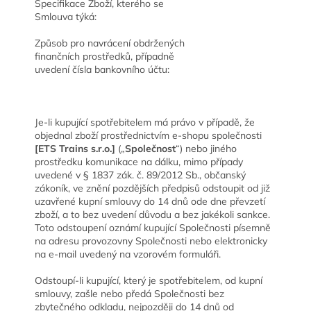
Specifikace Zboží, kterého se
Smlouva týká:
Způsob pro navrácení obdržených
finančních prostředků, případně
uvedení čísla bankovního účtu:
Je-li kupující spotřebitelem má právo v případě, že
objednal zboží prostřednictvím e-shopu společnost
i
[ETS Trains s.r.o.]
(
„
Společnost
“) nebo jiného
prostředku komunikace na dálku, mimo případy
uvedené v § 1837 zák. č. 89/2012 Sb., občanský
zákoník, ve znění pozdějších předpisů odstoupit od již
uzavřené kupní smlouvy do 14 dnů ode dne převzetí
zboží, a to bez uvedení důvodu a bez jakékoli sankce.
Toto odstoupení oznámí kupující Společnosti písemně
na adresu provozovny Společnosti nebo elektronicky
na e-mail uvedený na vzorovém formuláři.
Odstoupí-li kupující, který je spotřebitelem, od kupní
smlouvy, zašle nebo předá Společnosti bez
zbytečného odkladu, nejpozději do 14 dnů od