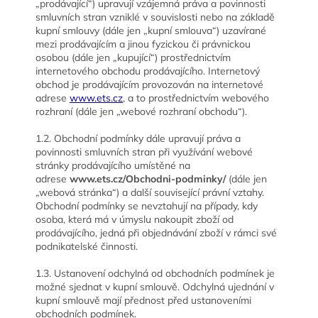
„prodávající“) upravují vzájemná práva a povinnosti
smluvních stran vzniklé v souvislosti nebo na základě
kupní smlouvy (dále jen „kupní smlouva“) uzavírané
mezi prodávajícím a jinou fyzickou či právnickou
osobou (dále jen „kupující“) prostřednictvím
internetového obchodu prodávajícího. Internetový
obchod je prodávajícím provozován na internetové
adrese
www.ets.cz
, a to prostřednictvím webového
rozhraní (dále jen „webové rozhraní obchodu“).
1.2. Obchodní podmínky dále upravují práva a
povinnosti smluvních stran při využívání webové
stránky prodávajícího umístěné na
adrese
www.ets.cz/Obchodni-podminky/
(dále jen
„webová stránka“) a další související právní vztahy.
Obchodní podmínky se nevztahují na případy, kdy
osoba, která má v úmyslu nakoupit zboží od
prodávajícího, jedná při objednávání zboží v rámci své
podnikatelské činnosti.
1.3. Ustanovení odchylná od obchodních podmínek je
možné sjednat v kupní smlouvě. Odchylná ujednání v
kupní smlouvě mají přednost před ustanoveními
obchodních podmínek.