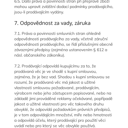
6.5. Další práva a povinnosti stran při přepravě zboží
mohou upravit zvláštní dodací podmínky prodávajícího,
jsou-li prodávajícím vydány.
7. Odpovědnost za vady, záruka
7.1. Práva a povinnosti smluvních stran ohledně
odpovědnosti prodávajícího za vady, včetně záruční
odpovědnosti prodávajícího, se řídí příslušnými obecně
závaznými předpisy (zejména ustanovením § 612 a
násl. občanského zákoníku).
7.2. Prodávající odpovídá kupujícímu za to, že
prodávaná věc je ve shodě s kupní smlouvou,
zejména, že je bez vad. Shodou s kupní smlouvou se
rozumí, že prodávaná věc má jakost a užitné
vlastnosti smlouvou požadované, prodávajícím,
výrobcem nebo jeho zástupcem popisované, nebo na
základě jimi prováděné reklamy očekávané, popřípadě
jakost a užitné vlastnosti pro věc takového druhu
obvyklé, že odpovídá požadavkům právních předpisů,
je v tom odpovídajícím množství, míře nebo hmotnosti
a odpovídá účelu, který prodávající pro použití věci
uvádí nebo pro který se věc obvykle používá.