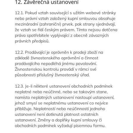
12. Závěrečná ustanovení
12.1. Pokud vztah související s užitím webové stránky
nebo právní vztah založený kupní smlouvou obsahuje
mezinárodní (zahraniční) prvek, pak strany sjednávají,
že vztah se řídí českým právem. Tímto nejsou dotčena
práva spotřebitele vyplývající z obecně závazných
právních předpisů.
12.2. Prodávající je oprávněn k prodeji zboží na
základě živnostenského oprávnění a činnost
prodávajícího nepodléhá jinému povolování.
Živnostenskou kontrolu provádí v rámci své
působnosti příslušný živnostenský úřad.
12.3. Je-li některé ustanovení obchodních podmínek
neplatné nebo neúčinné, nebo se takovým stane,
namísto neplatných ustanovení nastoupí ustanovení,
jehož smysl se neplatnému ustanovení co nejvíce
přibližuje. Neplatností nebo neúčinností jednoho
ustanovení není dotknutá platnost ostatních
ustanovení. Změny a doplňky kupní smlouvy či
obchodních podmínek vyžadují písemnou formu.