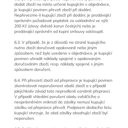
dodat zboží na místo určené kupujícím v objednávce,
je kupující povinen převzít zboží při dodání.
Nepřevezme-li kupující zboží při dodání, je prodávající
oprávněn požadovat poplatek za uskladnění ve výši
200 Kč (slovy: dvěstě korun českých) nebo je
prodávající oprávněn od kupní smlouvy odstoupit.
6.3. V případě, že je z důvodů na straně kupujícího
nutno zboží doručovat opakovaně nebo jiným
způsobem, než bylo uvedeno v objednávce, je kupující
povinen uhradit náklady spojené s opakovaným
doručováním zboží, resp. náklady spojené s jiným
způsobem doručení.
6.4. Při převzetí zboží od přepravce je kupující povinen
zkontrolovat neporušenost obalů zboží a v případě
jakýchkoliv závad toto neprodleně oznámit přepravci.
V případě shledání porušení obalu svědčícího o
neoprávněném vniknutí do zásilky nemusí kupující
zásilku od přepravce převzít. Podpisem dodacího listu
kupující stvrzuje, že obal zásilky obsahující zboží byl
neporušen.