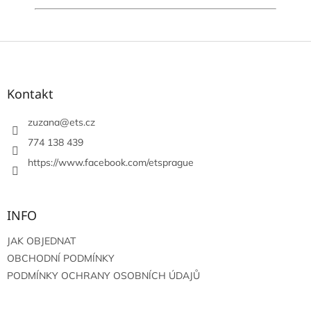
Z
á
p
a
Kontakt
t
í
zuzana
@
ets.cz
774 138 439
https://www.facebook.com/etsprague
INFO
JAK OBJEDNAT
OBCHODNÍ PODMÍNKY
PODMÍNKY OCHRANY OSOBNÍCH ÚDAJŮ