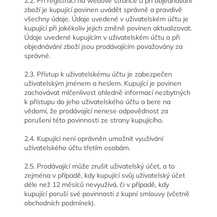
2.2. Při registraci na webové stránce a při objednávání
zboží je kupující povinen uvádět správně a pravdivě
všechny údaje. Údaje uvedené v uživatelském účtu je
kupující při jakékoliv jejich změně povinen aktualizovat.
Údaje uvedené kupujícím v uživatelském účtu a při
objednávání zboží jsou prodávajícím považovány za
správné.
2.3. Přístup k uživatelskému účtu je zabezpečen
uživatelským jménem a heslem. Kupující je povinen
zachovávat mlčenlivost ohledně informací nezbytných
k přístupu do jeho uživatelského účtu a bere na
vědomí, že prodávající nenese odpovědnost za
porušení této povinnosti ze strany kupujícího.
2.4. Kupující není oprávněn umožnit využívání
uživatelského účtu třetím osobám.
2.5. Prodávající může zrušit uživatelský účet, a to
zejména v případě, kdy kupující svůj uživatelský účet
déle než 12 měsíců nevyužívá, či v případě, kdy
kupující poruší své povinnosti z kupní smlouvy (včetně
obchodních podmínek).