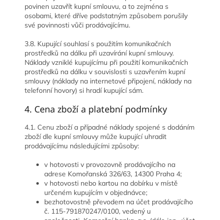
povinen uzavřít kupní smlouvu, a to zejména s
osobami, které dříve podstatným způsobem porušily
své povinnosti vůči prodávajícímu.
3.8. Kupující souhlasí s použitím komunikačních
prostředků na dálku při uzavírání kupní smlouvy.
Náklady vzniklé kupujícímu při použití komunikačních
prostředků na dálku v souvislosti s uzavřením kupní
smlouvy (náklady na internetové připojení, náklady na
telefonní hovory) si hradí kupující sám.
4. Cena zboží a platební podmínky
4.1. Cenu zboží a případné náklady spojené s dodáním
zboží dle kupní smlouvy může kupující uhradit
prodávajícímu následujícími způsoby:
v hotovosti v provozovně prodávajícího na
adrese
Komořanská 326/63,
14300 Praha 4
;
v hotovosti nebo kartou na dobírku v místě
určeném kupujícím v objednávce;
bezhotovostně převodem na účet prodávajícího
č. 115-791870247/0100, vedený u