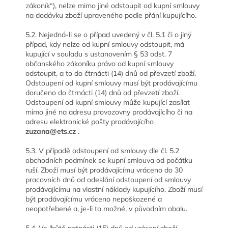
zákoník“), nelze mimo jiné odstoupit od kupní smlouvy
na dodávku zboží upraveného podle přání kupujícího.
5.2. Nejedná-li se o případ uvedený v čl. 5.1 či o jiný
případ, kdy nelze od kupní smlouvy odstoupit, má
kupující v souladu s ustanovením § 53 odst. 7
občanského zákoníku právo od kupní smlouvy
odstoupit, a to do čtrnácti (14) dnů od převzetí zboží.
Odstoupení od kupní smlouvy musí být prodávajícímu
doručeno do čtrnácti (14) dnů od převzetí zboží.
Odstoupení od kupní smlouvy může kupující zasílat
mimo jiné na adresu provozovny prodávajícího či na
adresu elektronické pošty prodávajícího
zuzana@ets.cz
.
5.3. V případě odstoupení od smlouvy dle čl. 5.2
obchodních podmínek se kupní smlouva od počátku
ruší. Zboží musí být prodávajícímu vráceno do 30
pracovních dnů od odeslání odstoupení od smlouvy
prodávajícímu na vlastní náklady kupujícího. Zboží musí
být prodávajícímu vráceno nepoškozené a
neopotřebené a, je-li to možné, v původním obalu.