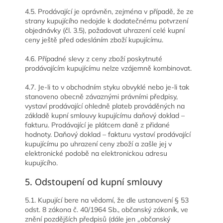
4.5. Prodávající je oprávněn, zejména v případě, že ze
strany kupujícího nedojde k dodatečnému potvrzení
objednávky (čl. 3.5), požadovat uhrazení celé kupní
ceny ještě před odesláním zboží kupujícímu.
4.6. Případné slevy z ceny zboží poskytnuté
prodávajícím kupujícímu nelze vzájemně kombinovat.
4.7. Je-li to v obchodním styku obvyklé nebo je-li tak
stanoveno obecně závaznými právními předpisy,
vystaví prodávající ohledně plateb prováděných na
základě kupní smlouvy kupujícímu daňový doklad –
fakturu. Prodávající je plátcem daně z přidané
hodnoty. Daňový doklad – fakturu vystaví prodávající
kupujícímu po uhrazení ceny zboží a zašle jej v
elektronické podobě na elektronickou adresu
kupujícího.
5. Odstoupení od kupní smlouvy
5.1. Kupující bere na vědomí, že dle ustanovení § 53
odst. 8 zákona č. 40/1964 Sb., občanský zákoník, ve
znění pozdějších předpisů (dále jen „občanský