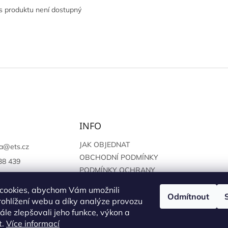
s produktu není dostupný
INFO
JAK OBJEDNAT
a
@
ets.cz
OBCHODNÍ PODMÍNKY
38 439
PODMÍNKY OCHRANY
://www.facebook.c
OSOBNÍCH ÚDAJŮ
sprague
cookies, abychom Vám umožnili
Odmítnout
ohlížení webu a díky analýze provozu
le zlepšovali jeho funkce, výkon a
t.
Více informací