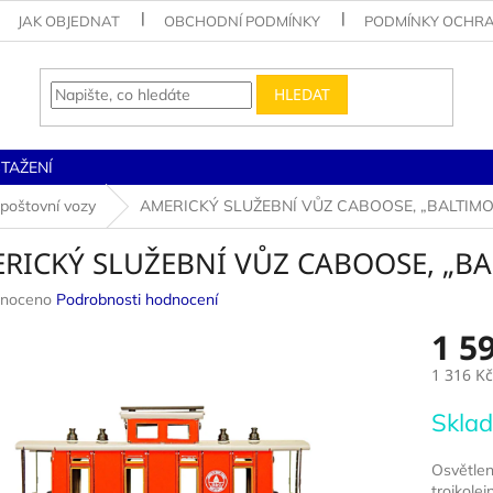
JAK OBJEDNAT
OBCHODNÍ PODMÍNKY
PODMÍNKY OCHRA
HLEDAT
STAŽENÍ
 poštovní vozy
AMERICKÝ SLUŽEBNÍ VŮZ CABOOSE, „BALTIMO
RICKÝ SLUŽEBNÍ VŮZ CABOOSE, „BA
né
noceno
Podrobnosti hodnocení
ení
1 5
u
1 316 Kč
Měrná
Sklad
cena:
ek.
Osvětlen
trojkolej