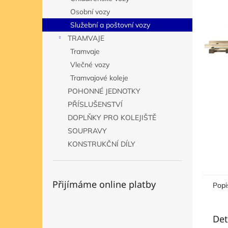
n
Osobní vozy
e
Služební a poštovní vozy
l
TRAMVAJE
Tramvaje
Vlečné vozy
Tramvajové koleje
POHONNÉ JEDNOTKY
PŘÍSLUŠENSTVÍ
DOPLŇKY PRO KOLEJIŠTĚ
SOUPRAVY
KONSTRUKČNÍ DÍLY
Přijímáme online platby
Popi
Det