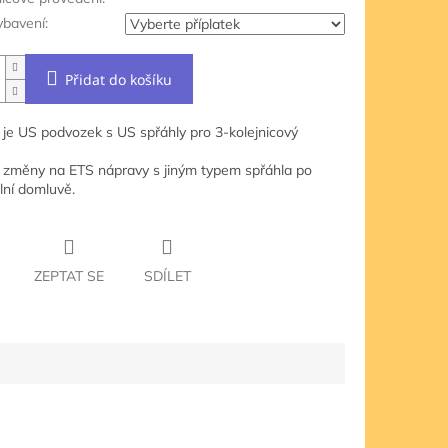
ybavení:
Přidat do košíku
 je US podvozek s US spřáhly pro 3-kolejnicový
změny na ETS nápravy s jiným typem spřáhla po
lní domluvě.
ZEPTAT SE
SDÍLET