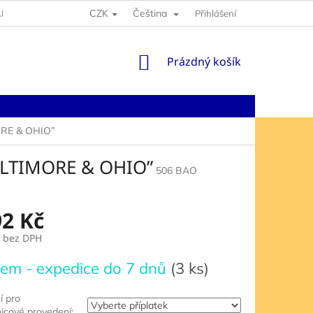
CZK
Čeština
NY OSOBNÍCH ÚDAJŮ
Přihlášení
NÁKUPNÍ
Prázdný košík
KOŠÍK
RE & OHIO”
LTIMORE & OHIO”
506 BAO
92 Kč
bez DPH
em - expedice do 7 dnů
(3 ks)
í pro
nicové provedení: