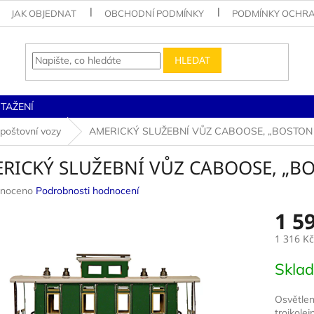
JAK OBJEDNAT
OBCHODNÍ PODMÍNKY
PODMÍNKY OCHRA
HLEDAT
STAŽENÍ
 poštovní vozy
AMERICKÝ SLUŽEBNÍ VŮZ CABOOSE, „BOSTON 
RICKÝ SLUŽEBNÍ VŮZ CABOOSE, „B
né
noceno
Podrobnosti hodnocení
ení
1 5
u
1 316 Kč
Měrná
Skla
cena:
ek.
Osvětlen
trojkolej