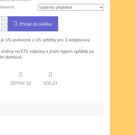
ybavení:
Přidat do košíku
 je US podvozek s US spřáhly pro 3-kolejnicový
změny na ETS nápravy s jiným typem spřáhla po
lní domluvě.
ZEPTAT SE
SDÍLET