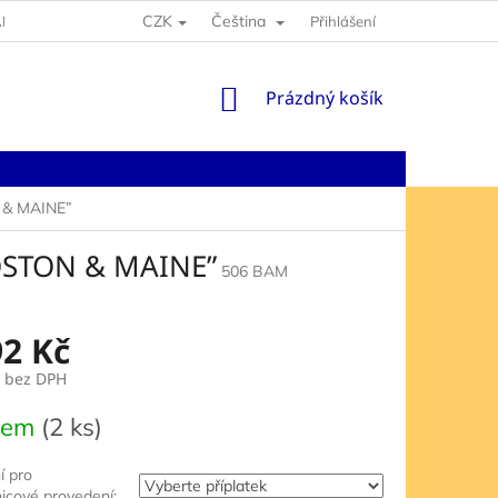
CZK
Čeština
NY OSOBNÍCH ÚDAJŮ
Přihlášení
NÁKUPNÍ
Prázdný košík
KOŠÍK
& MAINE”
OSTON & MAINE”
506 BAM
92 Kč
bez DPH
dem
(2 ks)
í pro
nicové provedení: