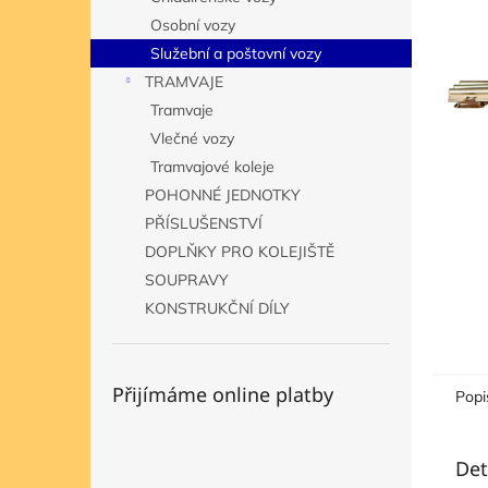
n
Osobní vozy
e
Služební a poštovní vozy
l
TRAMVAJE
Tramvaje
Vlečné vozy
Tramvajové koleje
POHONNÉ JEDNOTKY
PŘÍSLUŠENSTVÍ
DOPLŇKY PRO KOLEJIŠTĚ
SOUPRAVY
KONSTRUKČNÍ DÍLY
Přijímáme online platby
Popi
Det