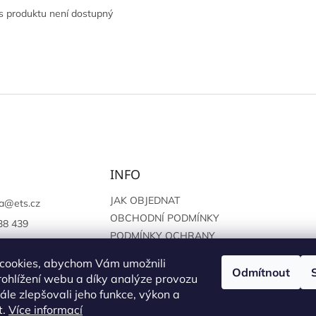
s produktu není dostupný
INFO
JAK OBJEDNAT
a
@
ets.cz
OBCHODNÍ PODMÍNKY
38 439
PODMÍNKY OCHRANY
://www.facebook.c
OSOBNÍCH ÚDAJŮ
sprague
cookies, abychom Vám umožnili
Odmítnout
ohlížení webu a díky analýze provozu
le zlepšovali jeho funkce, výkon a
t.
Více informací