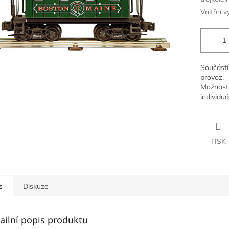
Vnitřní v
Součástí
provoz.
Možnost 
individuá
TISK
s
Diskuze
ailní popis produktu