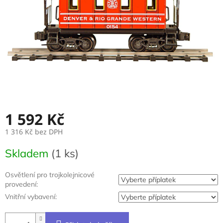
1 592 Kč
1 316 Kč
bez DPH
Měrná
Skladem
(1 ks)
cena:
Osvětlení pro trojkolejnicové
provedení:
Vnitřní vybavení: