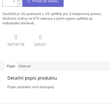
Přidat do košíku
Součástí je US podvozek s US spřáhly pro 3-kolejnicový provoz.
Možnost změny na ETS nápravy s jiným typem spřáhla po
individuální domluvě.
ZEPTAT SE
SDÍLET
Popis
Diskuze
Detailní popis produktu
Popis produktu není dostupný
Z