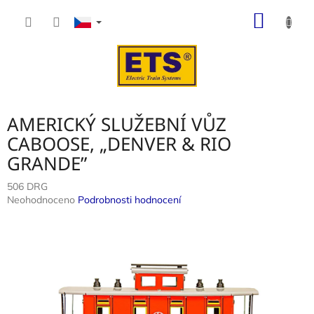
Přejít
NÁKUP
na
obsah
KOŠÍK
AMERICKÝ SLUŽEBNÍ VŮZ
CABOOSE, „DENVER & RIO
GRANDE”
506 DRG
Průměrné
Neohodnoceno
Podrobnosti hodnocení
hodnocení
produktu
je
0,0
z
5
hvězdiček.