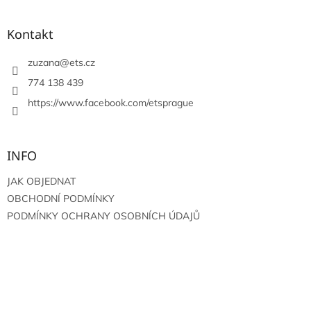
á
p
a
Kontakt
t
í
zuzana
@
ets.cz
774 138 439
https://www.facebook.com/etsprague
INFO
JAK OBJEDNAT
OBCHODNÍ PODMÍNKY
PODMÍNKY OCHRANY OSOBNÍCH ÚDAJŮ