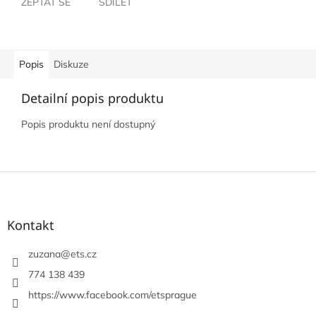
ZEPTAT SE
SDÍLET
Popis
Diskuze
Detailní popis produktu
Popis produktu není dostupný
Z
á
p
a
Kontakt
t
í
zuzana
@
ets.cz
774 138 439
https://www.facebook.com/etsprague