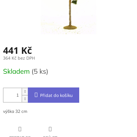
441 Kč
364 Kč bez DPH
Měrná
Skladem
(5 ks)
cena:
Přidat do košíku
výška 32 cm