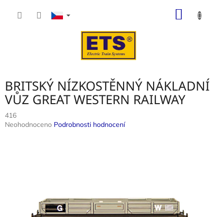
Přejít
NÁKUP
na
obsah
KOŠÍK
BRITSKÝ NÍZKOSTĚNNÝ NÁKLADNÍ
VŮZ GREAT WESTERN RAILWAY
416
Průměrné
Neohodnoceno
Podrobnosti hodnocení
hodnocení
produktu
je
0,0
z
5
hvězdiček.