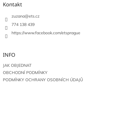
a
Kontakt
t
í
zuzana
@
ets.cz
774 138 439
https://www.facebook.com/etsprague
INFO
JAK OBJEDNAT
OBCHODNÍ PODMÍNKY
PODMÍNKY OCHRANY OSOBNÍCH ÚDAJŮ