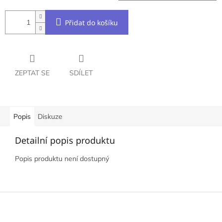
Přidat do košíku
ZEPTAT SE
SDÍLET
Popis
Diskuze
Detailní popis produktu
Popis produktu není dostupný
Z
á
p