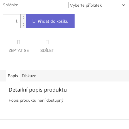
Spřáhla:
Přidat do košíku
ZEPTAT SE
SDÍLET
Popis
Diskuze
Detailní popis produktu
Popis produktu není dostupný
Z
á