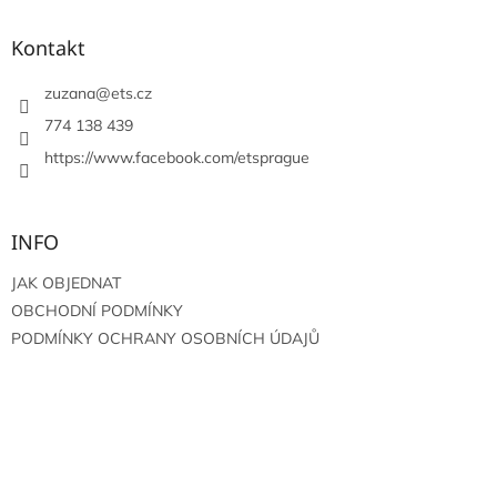
p
a
Kontakt
t
í
zuzana
@
ets.cz
774 138 439
https://www.facebook.com/etsprague
INFO
JAK OBJEDNAT
OBCHODNÍ PODMÍNKY
PODMÍNKY OCHRANY OSOBNÍCH ÚDAJŮ