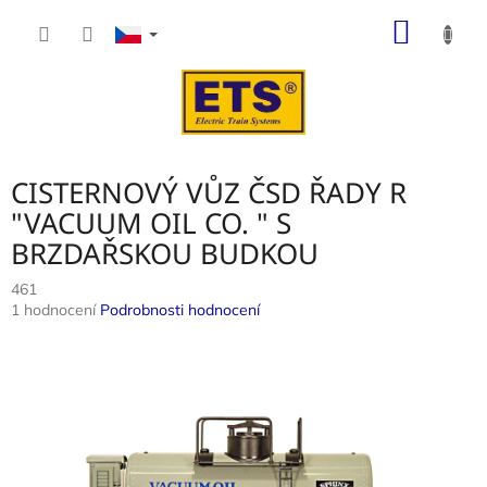
Přejít
NÁKUP
na
obsah
KOŠÍK
CISTERNOVÝ VŮZ ČSD ŘADY R
"VACUUM OIL CO. " S
BRZDAŘSKOU BUDKOU
461
Průměrné
1 hodnocení
Podrobnosti hodnocení
hodnocení
produktu
je
5,0
z
5
hvězdiček.