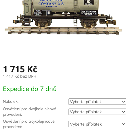
1 715 Kč
1 417 Kč
bez DPH
Měrná
Expedice do 7 dnů
cena:
Nákolek:
Osvětlení pro dvojkolejnicové
provedení:
Osvětlení pro trojkolejnicové
provedení: