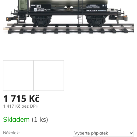
1 715 Kč
1 417 Kč
bez DPH
Měrná
Skladem
(1 ks)
cena:
Nákolek: