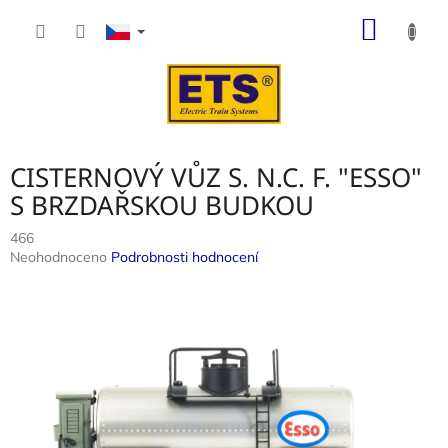
Přejít
NÁKUP
na
obsah
KOŠÍK
CISTERNOVÝ VŮZ S. N.C. F. "ESSO"
S BRZDAŘSKOU BUDKOU
466
Průměrné
Neohodnoceno
Podrobnosti hodnocení
hodnocení
produktu
je
0,0
z
5
hvězdiček.