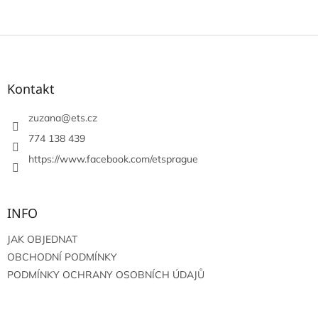
Z
á
p
a
Kontakt
t
í
zuzana
@
ets.cz
774 138 439
https://www.facebook.com/etsprague
INFO
JAK OBJEDNAT
OBCHODNÍ PODMÍNKY
PODMÍNKY OCHRANY OSOBNÍCH ÚDAJŮ