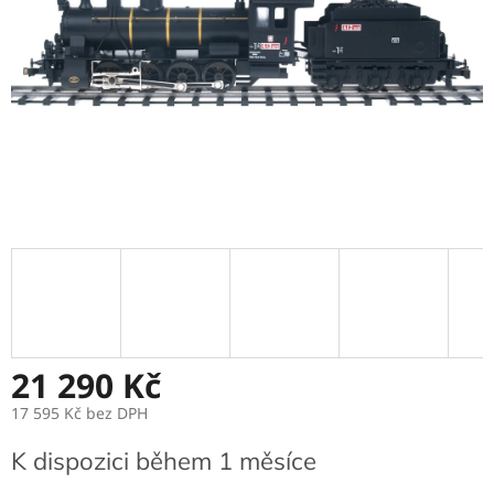
21 290 Kč
17 595 Kč
bez DPH
Měrná
K dispozici během 1 měsíce
cena: