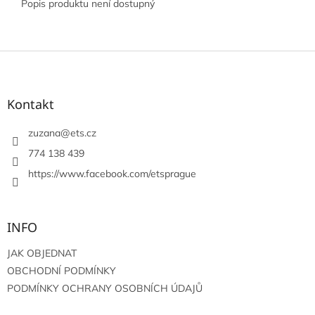
Popis produktu není dostupný
Z
á
p
a
Kontakt
t
í
zuzana
@
ets.cz
774 138 439
https://www.facebook.com/etsprague
INFO
JAK OBJEDNAT
OBCHODNÍ PODMÍNKY
PODMÍNKY OCHRANY OSOBNÍCH ÚDAJŮ