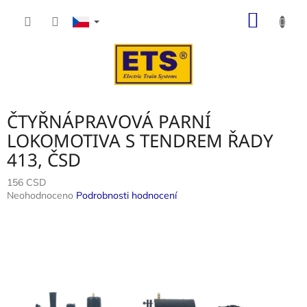
Přejít
NÁKUP
na
obsah
KOŠÍK
ČTYŘNÁPRAVOVÁ PARNÍ
LOKOMOTIVA S TENDREM ŘADY
413, ČSD
156 CSD
Průměrné
Neohodnoceno
Podrobnosti hodnocení
hodnocení
produktu
je
0,0
z
5
hvězdiček.