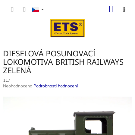
Přejít
NÁKUP
na
obsah
KOŠÍK
DIESELOVÁ POSUNOVACÍ
LOKOMOTIVA BRITISH RAILWAYS
ZELENÁ
117
Průměrné
Neohodnoceno
Podrobnosti hodnocení
hodnocení
produktu
je
0,0
z
5
hvězdiček.