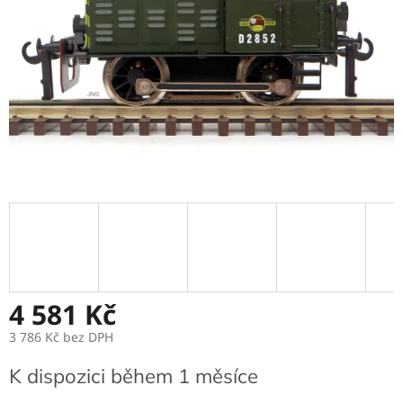
4 581 Kč
3 786 Kč
bez DPH
Měrná
K dispozici během 1 měsíce
cena: