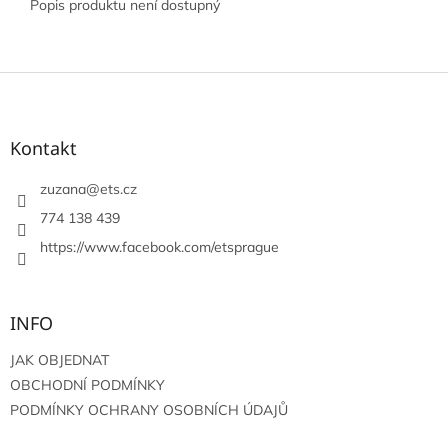
Popis produktu není dostupný
Z
á
p
a
Kontakt
t
í
zuzana
@
ets.cz
774 138 439
https://www.facebook.com/etsprague
INFO
JAK OBJEDNAT
OBCHODNÍ PODMÍNKY
PODMÍNKY OCHRANY OSOBNÍCH ÚDAJŮ