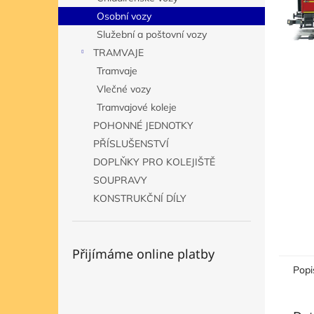
n
Osobní vozy
e
Služební a poštovní vozy
l
TRAMVAJE
Tramvaje
Vlečné vozy
Tramvajové koleje
POHONNÉ JEDNOTKY
PŘÍSLUŠENSTVÍ
DOPLŇKY PRO KOLEJIŠTĚ
SOUPRAVY
KONSTRUKČNÍ DÍLY
Přijímáme online platby
Popi