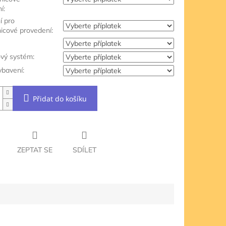
í:
í pro
nicové provedení:
ový systém:
ybavení:
Přidat do košíku
ZEPTAT SE
SDÍLET