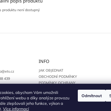
ailní popis produktu
s produktu není dostupný
INFO
JAK OBJEDNAT
a
@
ets.cz
OBCHODNÍ PODMÍNKY
38 439
PODMÍNKY OCHRANY
://www.facebook.c
OSOBNÍCH ÚDAJŮ
sprague
cookies, abychom Vám umožnili
Odmítnout
ohlížení webu a díky analýze provozu
le zlepšovali jeho funkce, výkon a
t.
Více informací