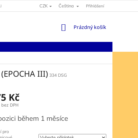
CZK
Čeština
NY OSOBNÍCH ÚDAJŮ
Přihlášení
NÁKUPNÍ
Prázdný košík
KOŠÍK
(EPOCHA III)
334 DSG
75 Kč
bez DPH
pozici během 1 měsíce
í pro
jnicové