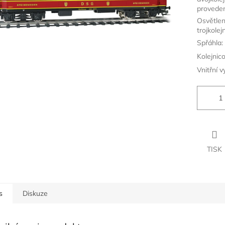
proveden
Osvětlen
trojkolej
Spřáhla:
Kolejnic
Vnitřní v
TISK
s
Diskuze