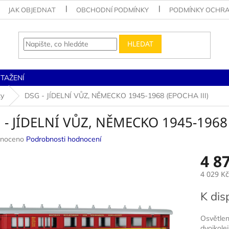
JAK OBJEDNAT
OBCHODNÍ PODMÍNKY
PODMÍNKY OCHRA
HLEDAT
STAŽENÍ
zy
DSG - JÍDELNÍ VŮZ, NĚMECKO 1945-1968 (EPOCHA III)
 - JÍDELNÍ VŮZ, NĚMECKO 1945-1968 
né
noceno
Podrobnosti hodnocení
ení
4 8
u
4 029 Kč
Měrná
K dis
cena:
ek.
Osvětlen
dvojkole