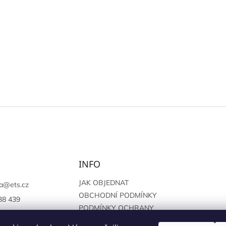
INFO
JAK OBJEDNAT
a
@
ets.cz
OBCHODNÍ PODMÍNKY
38 439
PODMÍNKY OCHRANY
://www.facebook.c
OSOBNÍCH ÚDAJŮ
sprague