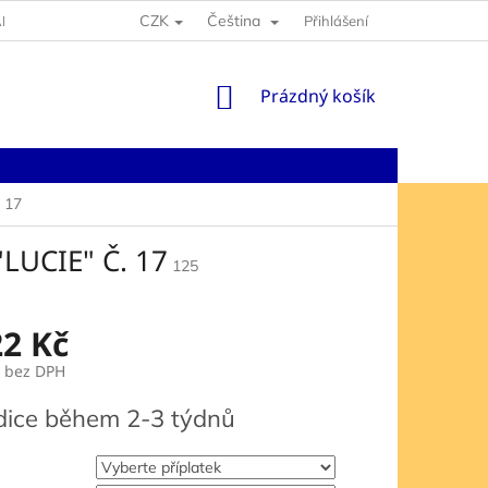
CZK
Čeština
NY OSOBNÍCH ÚDAJŮ
Přihlášení
NÁKUPNÍ
Prázdný košík
KOŠÍK
 17
UCIE" Č. 17
125
22 Kč
bez DPH
dice během 2-3 týdnů