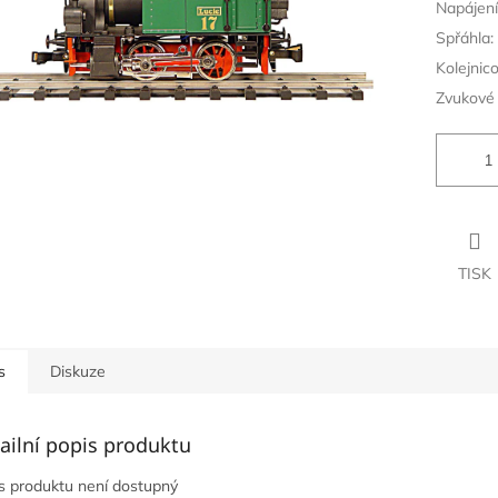
Napájení
Spřáhla:
Kolejnic
Zvukové 
TISK
s
Diskuze
ailní popis produktu
s produktu není dostupný