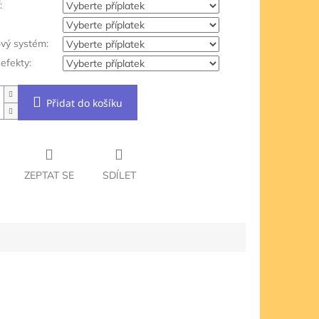
:
ový systém:
efekty:
Přidat do košíku
ZEPTAT SE
SDÍLET