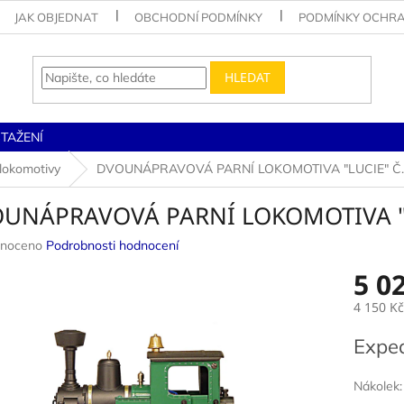
JAK OBJEDNAT
OBCHODNÍ PODMÍNKY
PODMÍNKY OCHRA
HLEDAT
STAŽENÍ
 lokomotivy
DVOUNÁPRAVOVÁ PARNÍ LOKOMOTIVA "LUCIE" Č.
UNÁPRAVOVÁ PARNÍ LOKOMOTIVA "L
né
noceno
Podrobnosti hodnocení
ení
5 0
u
4 150 Kč
Měrná
Expe
cena:
ek.
Nákolek: