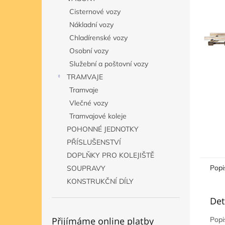
n
Cisternové vozy
e
Nákladní vozy
l
Chladírenské vozy
Osobní vozy
Služební a poštovní vozy
TRAMVAJE
Tramvaje
Vlečné vozy
Tramvajové koleje
POHONNÉ JEDNOTKY
PŘÍSLUŠENSTVÍ
DOPLŇKY PRO KOLEJIŠTĚ
Popi
SOUPRAVY
KONSTRUKČNÍ DÍLY
Det
Přijímáme online platby
Popi