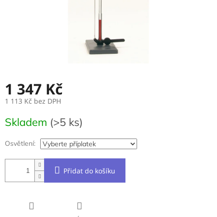
1 347 Kč
1 113 Kč
bez DPH
Měrná
Skladem
(>5 ks)
cena:
Osvětlení:
Přidat do košíku