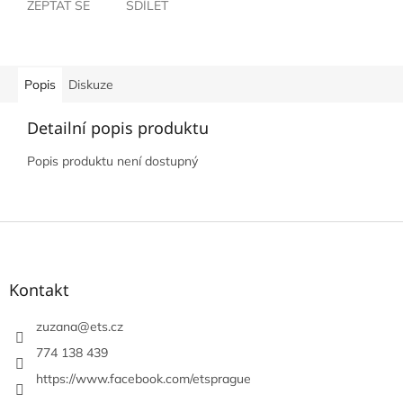
ZEPTAT SE
SDÍLET
Popis
Diskuze
Detailní popis produktu
Popis produktu není dostupný
Z
á
p
a
Kontakt
t
í
zuzana
@
ets.cz
774 138 439
https://www.facebook.com/etsprague