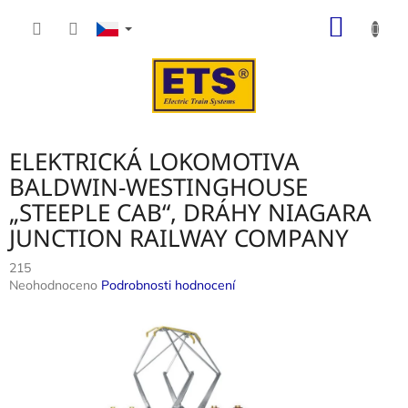
Přejít
NÁKUP
na
obsah
KOŠÍK
ELEKTRICKÁ LOKOMOTIVA
BALDWIN-WESTINGHOUSE
„STEEPLE CAB“, DRÁHY NIAGARA
JUNCTION RAILWAY COMPANY
215
Průměrné
Neohodnoceno
Podrobnosti hodnocení
hodnocení
produktu
je
0,0
z
5
hvězdiček.