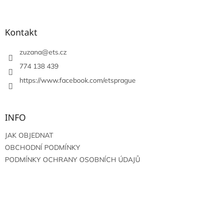
á
p
a
Kontakt
t
í
zuzana
@
ets.cz
774 138 439
https://www.facebook.com/etsprague
INFO
JAK OBJEDNAT
OBCHODNÍ PODMÍNKY
PODMÍNKY OCHRANY OSOBNÍCH ÚDAJŮ