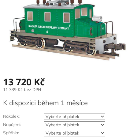
13 720 Kč
11 339 Kč
bez DPH
Měrná
K dispozici během 1 měsíce
cena:
Nákolek:
Napájení:
Spřáhla: