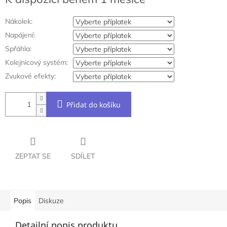
cena:
Nákolek:
Napájení:
Spřáhla:
Kolejnicový systém:
Zvukové efekty:
Přidat do košíku
ZEPTAT SE
SDÍLET
Popis
Diskuze
Detailní popis produktu