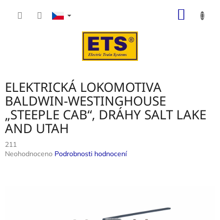
Přejít
NÁKUP
na
obsah
KOŠÍK
ELEKTRICKÁ LOKOMOTIVA
BALDWIN-WESTINGHOUSE
„STEEPLE CAB“, DRÁHY SALT LAKE
AND UTAH
211
Průměrné
Neohodnoceno
Podrobnosti hodnocení
hodnocení
produktu
je
0,0
z
5
hvězdiček.