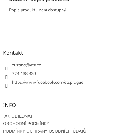
Popis produktu není dostupný
Z
á
p
a
Kontakt
t
í
zuzana
@
ets.cz
774 138 439
https://www.facebook.com/etsprague
INFO
JAK OBJEDNAT
OBCHODNÍ PODMÍNKY
PODMÍNKY OCHRANY OSOBNÍCH ÚDAJŮ