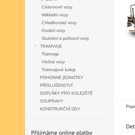
n
Cisternové vozy
e
Nákladní vozy
l
Chladírenské vozy
Osobní vozy
Služební a poštovní vozy
TRAMVAJE
Tramvaje
Vlečné vozy
Tramvajové koleje
POHONNÉ JEDNOTKY
PŘÍSLUŠENSTVÍ
DOPLŇKY PRO KOLEJIŠTĚ
SOUPRAVY
Popi
KONSTRUKČNÍ DÍLY
Det
Přijímáme online platby