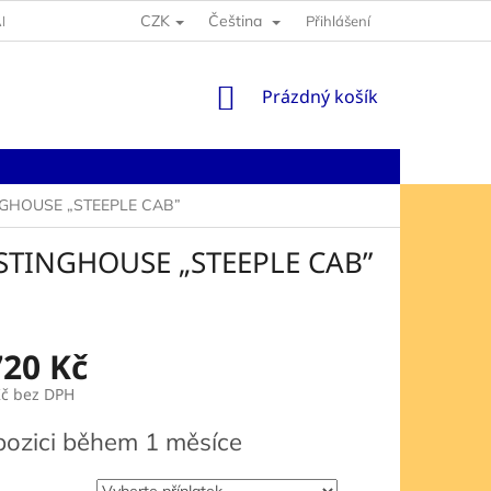
CZK
Čeština
NY OSOBNÍCH ÚDAJŮ
Přihlášení
NÁKUPNÍ
Prázdný košík
KOŠÍK
GHOUSE „STEEPLE CAB”
TINGHOUSE „STEEPLE CAB”
720 Kč
Kč
bez DPH
pozici během 1 měsíce