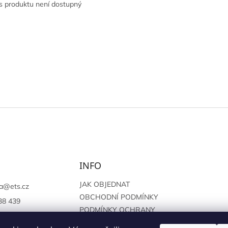
s produktu není dostupný
INFO
JAK OBJEDNAT
a
@
ets.cz
OBCHODNÍ PODMÍNKY
38 439
PODMÍNKY OCHRANY
://www.facebook.c
OSOBNÍCH ÚDAJŮ
sprague