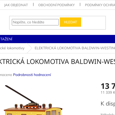
JAK OBJEDNAT
OBCHODNÍ PODMÍNKY
PODMÍNKY OCHRA
HLEDAT
STAŽENÍ
ické lokomotivy
ELEKTRICKÁ LOKOMOTIVA BALDWIN-WESTIN
KTRICKÁ LOKOMOTIVA BALDWIN-WES
né
noceno
Podrobnosti hodnocení
ení
13 
u
11 339 
Měrná
K dis
cena:
ek.
Nákolek: