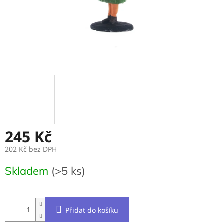
245 Kč
202 Kč bez DPH
Měrná
Skladem
(>5 ks)
cena:
Přidat do košíku