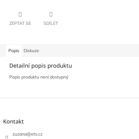
ZEPTAT SE
SDÍLET
Popis
Diskuze
Detailní popis produktu
Popis produktu není dostupný
Z
á
p
a
Kontakt
t
í
zuzana
@
ets.cz