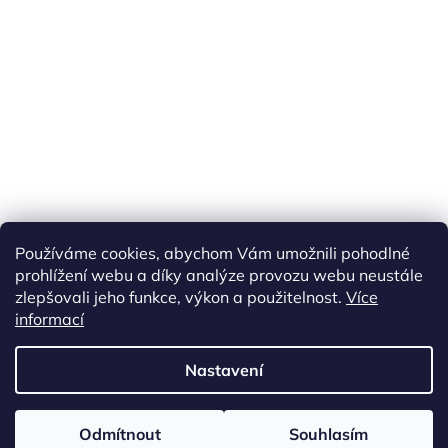
Používáme cookies, abychom Vám umožnili pohodlné
prohlížení webu a díky analýze provozu webu neustále
zlepšovali jeho funkce, výkon a použitelnost.
Více
informací
Vytvořil Shoptet
Nastavení
Copyright 2026
ETS Trains
. Všechna práva vyhrazena.
Upravit
Odmítnout
Souhlasím
nastavení cookies