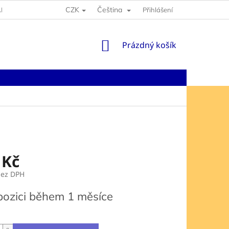
CZK
Čeština
NY OSOBNÍCH ÚDAJŮ
Přihlášení
NÁKUPNÍ
Prázdný košík
KOŠÍK
 Kč
bez DPH
pozici během 1 měsíce