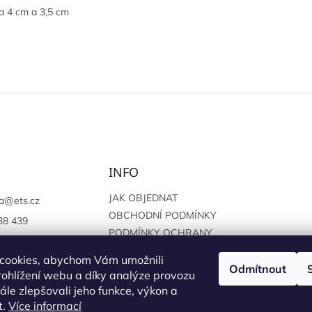
a 4 cm a 3,5 cm
INFO
JAK OBJEDNAT
a
@
ets.cz
OBCHODNÍ PODMÍNKY
38 439
PODMÍNKY OCHRANY
://www.facebook.c
OSOBNÍCH ÚDAJŮ
sprague
cookies, abychom Vám umožnili
Odmítnout
ohlížení webu a díky analýze provozu
le zlepšovali jeho funkce, výkon a
t.
Více informací