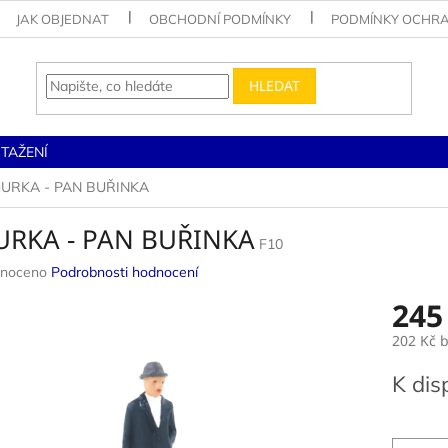
JAK OBJEDNAT
OBCHODNÍ PODMÍNKY
PODMÍNKY OCHRA
HLEDAT
STAŽENÍ
GURKA - PAN BUŘINKA
URKA - PAN BUŘINKA
F10
né
noceno
Podrobnosti hodnocení
ení
245
u
202 Kč 
Měrná
K dis
cena:
ek.