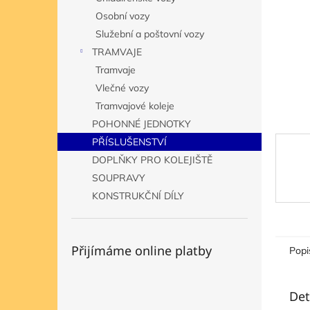
n
Osobní vozy
e
Služební a poštovní vozy
l
TRAMVAJE
Tramvaje
Vlečné vozy
Tramvajové koleje
POHONNÉ JEDNOTKY
PŘÍSLUŠENSTVÍ
DOPLŇKY PRO KOLEJIŠTĚ
SOUPRAVY
KONSTRUKČNÍ DÍLY
Přijímáme online platby
Popi
Det