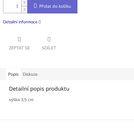
Přidat do košíku
Detailní informace
ZEPTAT SE
SDÍLET
Popis
Diskuze
Detailní popis produktu
výška 3,5 cm
Z
á