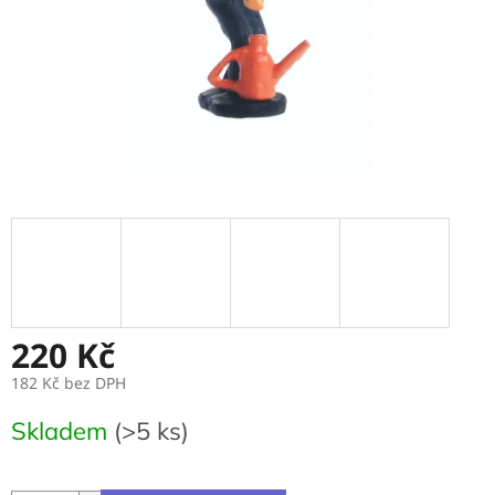
220 Kč
182 Kč bez DPH
Měrná
Skladem
(>5 ks)
cena: