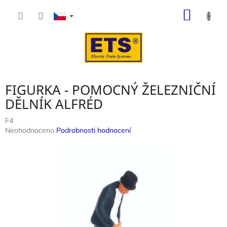
Přejít
NÁKUP
na
obsah
KOŠÍK
FIGURKA - POMOCNÝ ŽELEZNIČNÍ
DĚLNÍK ALFRÉD
F4
Průměrné
Neohodnoceno
Podrobnosti hodnocení
hodnocení
produktu
je
0,0
z
5
hvězdiček.