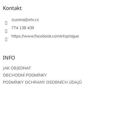
p
a
Kontakt
t
í
zuzana
@
ets.cz
774 138 439
https://www.facebook.com/etsprague
INFO
JAK OBJEDNAT
OBCHODNÍ PODMÍNKY
PODMÍNKY OCHRANY OSOBNÍCH ÚDAJŮ