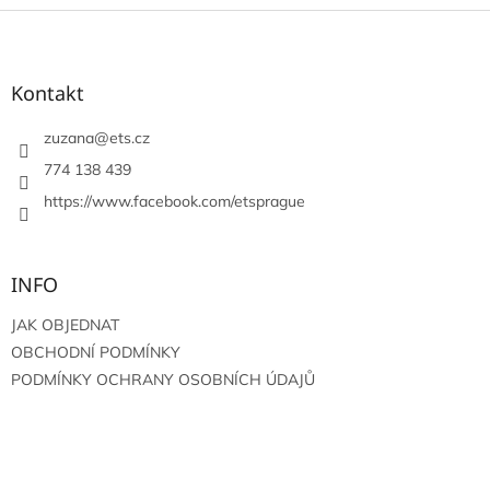
Z
á
p
a
Kontakt
t
í
zuzana
@
ets.cz
774 138 439
https://www.facebook.com/etsprague
INFO
JAK OBJEDNAT
OBCHODNÍ PODMÍNKY
PODMÍNKY OCHRANY OSOBNÍCH ÚDAJŮ