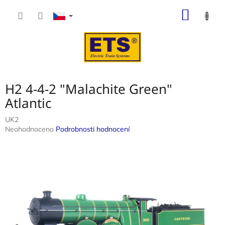
Přejít
NÁKUP
na
obsah
KOŠÍK
H2 4-4-2 "Malachite Green"
Atlantic
UK2
Průměrné
Neohodnoceno
Podrobnosti hodnocení
hodnocení
produktu
je
0,0
z
5
hvězdiček.