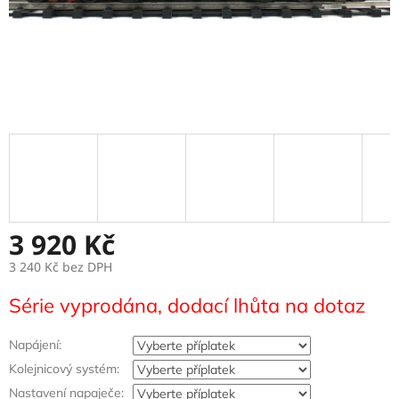
3 920 Kč
3 240 Kč
bez DPH
Měrná
Série vyprodána, dodací lhůta na dotaz
cena:
Napájení:
Kolejnicový systém:
Nastavení napaječe: