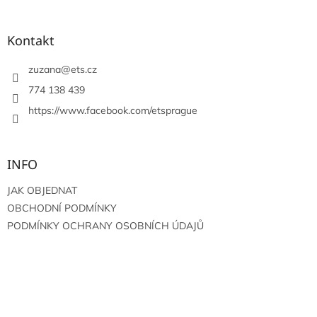
á
p
a
Kontakt
t
í
zuzana
@
ets.cz
774 138 439
https://www.facebook.com/etsprague
INFO
JAK OBJEDNAT
OBCHODNÍ PODMÍNKY
PODMÍNKY OCHRANY OSOBNÍCH ÚDAJŮ