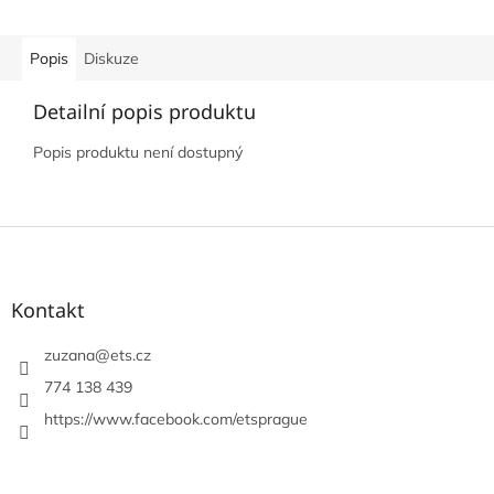
Popis
Diskuze
Detailní popis produktu
Popis produktu není dostupný
Z
á
p
a
Kontakt
t
í
zuzana
@
ets.cz
774 138 439
https://www.facebook.com/etsprague