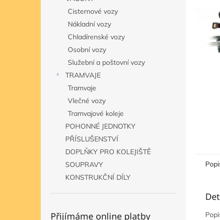
n
Cisternové vozy
e
Nákladní vozy
l
Chladírenské vozy
Osobní vozy
Služební a poštovní vozy
TRAMVAJE
Tramvaje
Vlečné vozy
Tramvajové koleje
POHONNÉ JEDNOTKY
PŘÍSLUŠENSTVÍ
DOPLŇKY PRO KOLEJIŠTĚ
Popi
SOUPRAVY
KONSTRUKČNÍ DÍLY
Det
Přijímáme online platby
Popi