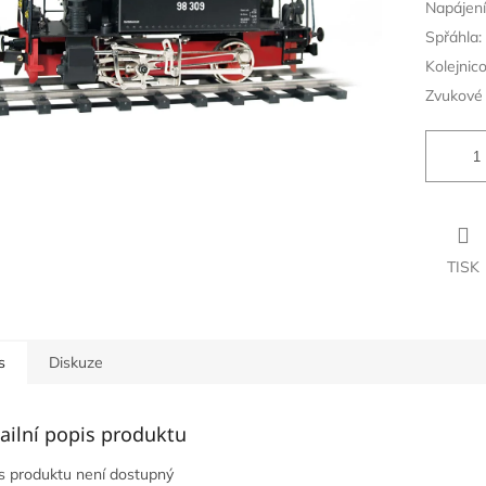
Napájení
Spřáhla:
Kolejnic
Zvukové 
TISK
s
Diskuze
ailní popis produktu
s produktu není dostupný