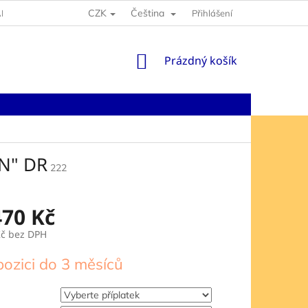
CZK
Čeština
NY OSOBNÍCH ÚDAJŮ
Přihlášení
NÁKUPNÍ
Prázdný košík
KOŠÍK
N" DR
222
470 Kč
Kč
bez DPH
pozici do 3 měsíců