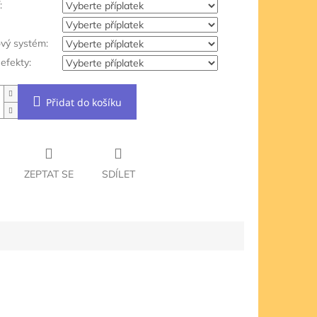
:
ový systém:
efekty:
Přidat do košíku
ZEPTAT SE
SDÍLET