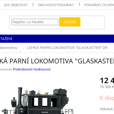
JAK OBJEDNAT
OBCHODNÍ PODMÍNKY
PODMÍNKY OCHRA
HLEDAT
STAŽENÍ
 lokomotivy
LEHKÁ PARNÍ LOKOMOTIVA "GLASKASTEN" DR
KÁ PARNÍ LOKOMOTIVA "GLASKASTE
né
noceno
Podrobnosti hodnocení
ení
12 
u
10 306 
Měrná
K dis
cena:
ek.
Nákolek: