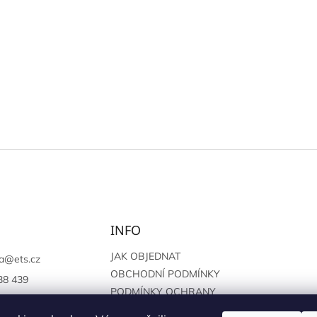
INFO
JAK OBJEDNAT
a
@
ets.cz
OBCHODNÍ PODMÍNKY
38 439
PODMÍNKY OCHRANY
://www.facebook.c
OSOBNÍCH ÚDAJŮ
sprague