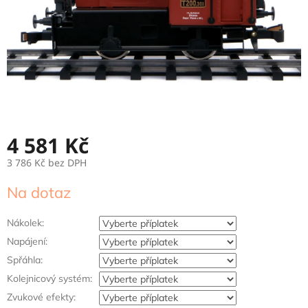
4 581 Kč
3 786 Kč
bez DPH
Měrná
Na dotaz
cena:
Nákolek:
Napájení:
Spřáhla:
Kolejnicový systém:
Zvukové efekty: