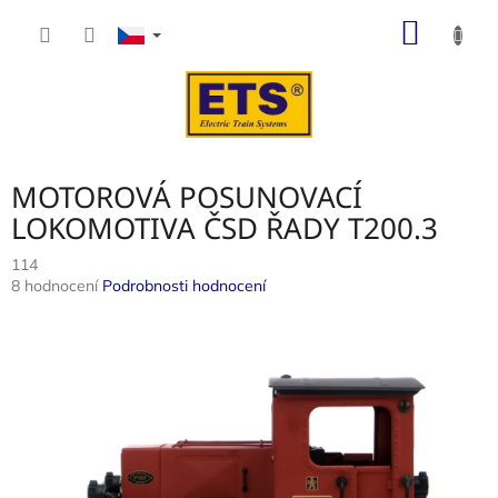
Přejít
NÁKUP
na
obsah
KOŠÍK
MOTOROVÁ POSUNOVACÍ
LOKOMOTIVA ČSD ŘADY T200.3
114
Průměrné
8 hodnocení
Podrobnosti hodnocení
hodnocení
produktu
je
3,8
z
5
hvězdiček.