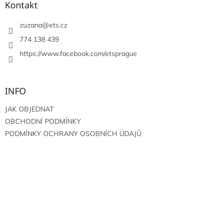
a
Kontakt
t
í
zuzana
@
ets.cz
774 138 439
https://www.facebook.com/etsprague
INFO
JAK OBJEDNAT
OBCHODNÍ PODMÍNKY
PODMÍNKY OCHRANY OSOBNÍCH ÚDAJŮ