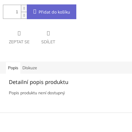
Přidat do košíku
ZEPTAT SE
SDÍLET
Popis
Diskuze
Detailní popis produktu
Popis produktu není dostupný
Z
á
p