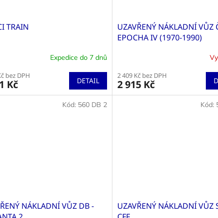
I TRAIN
UZAVŘENÝ NÁKLADNÍ VŮZ Č
EPOCHA IV (1970-1990)
Expedice do 7 dnů
Vy
rné
Průměrné
cení
hodnocení
Kč bez DPH
2 409 Kč bez DPH
ktu
produktu
DETAIL
D
1 Kč
2 915 Kč
je
5,0
Kód:
560 DB 2
Kód:
z
5
ček.
hvězdiček.
ŘENÝ NÁKLADNÍ VŮZ DB -
UZAVŘENÝ NÁKLADNÍ VŮZ 
ANTA 2
CFF