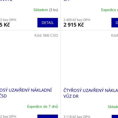
Skladem
(3 ks)
Expedice 
Kč bez DPH
2 409 Kč bez DPH
DETAIL
D
5 Kč
2 915 Kč
Kód:
566 CSD
Kód
OSÝ UZAVŘENÝ NÁKLADNÍ
ČTYŘOSÝ UZAVŘENÝ NÁKL
ČSD
VŮZ DR
Expedice do 7 dnů
Skla
rné
Průměrné
cení
hodnocení
Kč bez DPH
3 118 Kč bez DPH
ktu
produktu