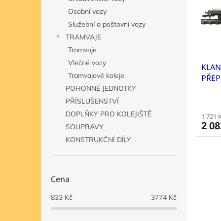
s
o
n
Osobní vozy
p
d
e
r
u
Služební a poštovní vozy
l
o
k
TRAMVAJE
d
t
Tramvaje
u
ů
Vlečné vozy
KLAN
k
Tramvajové koleje
PŘEP
t
ů
POHONNÉ JEDNOTKY
PŘÍSLUŠENSTVÍ
DOPLŇKY PRO KOLEJIŠTĚ
1 721 
2 08
SOUPRAVY
KONSTRUKČNÍ DÍLY
Cena
833
Kč
3774
Kč