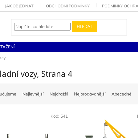
JAK OBJEDNAT
OBCHODNÍ PODMÍNKY
PODMÍNKY OCHRA
HLEDAT
STAŽENÍ
ozy
ladní vozy
, Strana 4
učujeme
Nejlevnější
Nejdražší
Nejprodávanější
Abecedně
Kód:
541