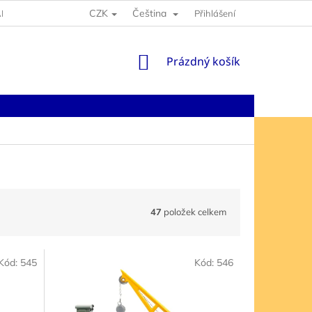
CZK
Čeština
NY OSOBNÍCH ÚDAJŮ
Přihlášení
NÁKUPNÍ
Prázdný košík
KOŠÍK
47
položek celkem
Kód:
545
Kód:
546