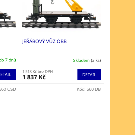
JEŘÁBOVÝ VŮZ ÖBB
do 7 dnů
Skladem
(3 ks)
Průměrné
hodnocení
1 518 Kč bez DPH
produktu
ETAIL
DETAIL
1 837 Kč
je
5,0
560 CSD
Kód:
560 DB
z
5
hvězdiček.