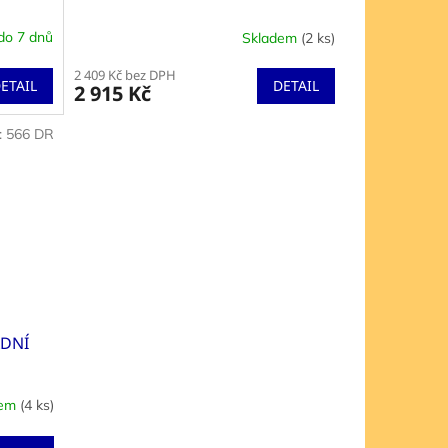
do 7 dnů
Skladem
(2 ks)
2 409 Kč bez DPH
ETAIL
DETAIL
2 915 Kč
:
566 DR
ADNÍ
dem
(4 ks)