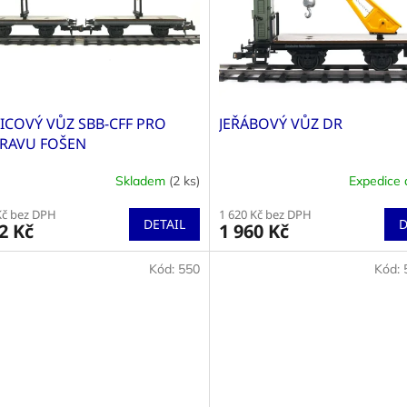
ICOVÝ VŮZ SBB-CFF PRO
JEŘÁBOVÝ VŮZ DR
RAVU FOŠEN
Skladem
(2 ks)
Expedice 
Průměrné
hodnocení
Kč bez DPH
1 620 Kč bez DPH
produktu
DETAIL
D
2 Kč
1 960 Kč
je
5,0
Kód:
550
Kód:
z
5
hvězdiček.