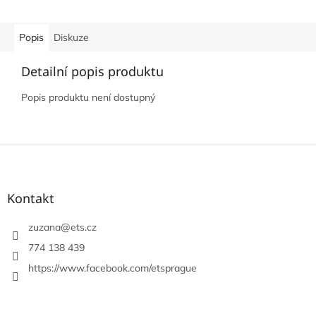
Popis
Diskuze
Detailní popis produktu
Popis produktu není dostupný
Z
á
p
a
Kontakt
t
í
zuzana
@
ets.cz
774 138 439
https://www.facebook.com/etsprague