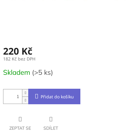
220 Kč
182 Kč bez DPH
Měrná
Skladem
(>5 ks)
cena:
Přidat do košíku
ZEPTAT SE
SDÍLET