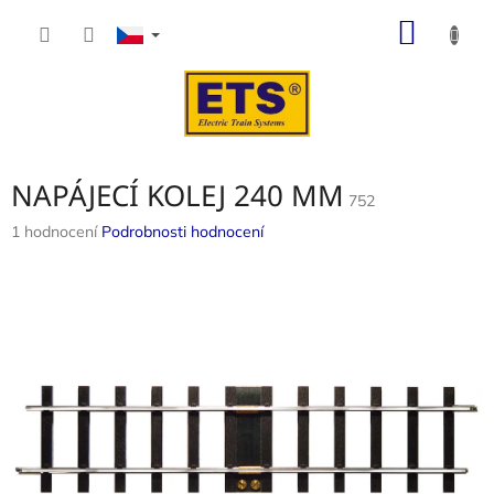
Přejít
NÁKUP
na
obsah
KOŠÍK
NAPÁJECÍ KOLEJ 240 MM
752
Průměrné
1 hodnocení
Podrobnosti hodnocení
hodnocení
produktu
je
5,0
z
5
hvězdiček.