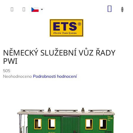
Přejít
NÁKUP
na
obsah
KOŠÍK
NĚMECKÝ SLUŽEBNÍ VŮZ ŘADY
PWI
505
Průměrné
Neohodnoceno
Podrobnosti hodnocení
hodnocení
produktu
je
0,0
z
5
hvězdiček.