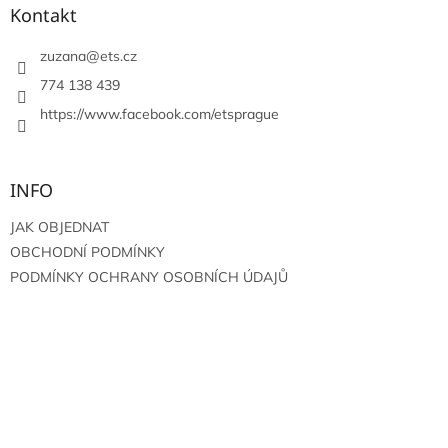
a
Kontakt
t
í
zuzana
@
ets.cz
774 138 439
https://www.facebook.com/etsprague
INFO
JAK OBJEDNAT
OBCHODNÍ PODMÍNKY
PODMÍNKY OCHRANY OSOBNÍCH ÚDAJŮ