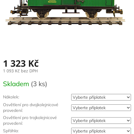
1 323 Kč
1 093 Kč
bez DPH
Měrná
Skladem
(3 ks)
cena:
Nákolek:
Osvětlení pro dvojkolejnicové
provedení:
Osvětlení pro trojkolejnicové
provedení:
Spřáhla: