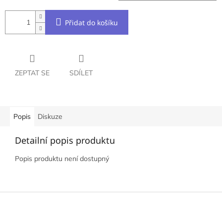
Přidat do košíku
ZEPTAT SE
SDÍLET
Popis
Diskuze
Detailní popis produktu
Popis produktu není dostupný
Z
á
p