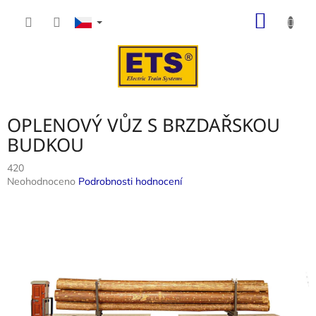
Přejít
NÁKUP
na
obsah
KOŠÍK
OPLENOVÝ VŮZ S BRZDAŘSKOU
BUDKOU
420
Průměrné
Neohodnoceno
Podrobnosti hodnocení
hodnocení
produktu
je
0,0
z
5
hvězdiček.