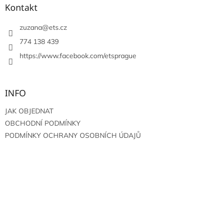
a
Kontakt
t
í
zuzana
@
ets.cz
774 138 439
https://www.facebook.com/etsprague
INFO
JAK OBJEDNAT
OBCHODNÍ PODMÍNKY
PODMÍNKY OCHRANY OSOBNÍCH ÚDAJŮ