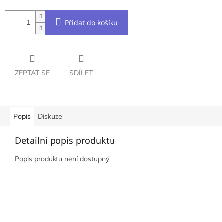
Přidat do košíku
ZEPTAT SE
SDÍLET
Popis
Diskuze
Detailní popis produktu
Popis produktu není dostupný
Z
á
p