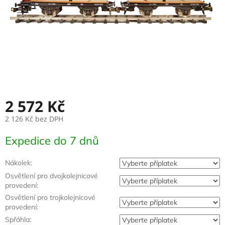
2 572 Kč
2 126 Kč
bez DPH
Měrná
Expedice do 7 dnů
cena:
Nákolek:
Osvětlení pro dvojkolejnicové
provedení:
Osvětlení pro trojkolejnicové
provedení:
Spřáhla: