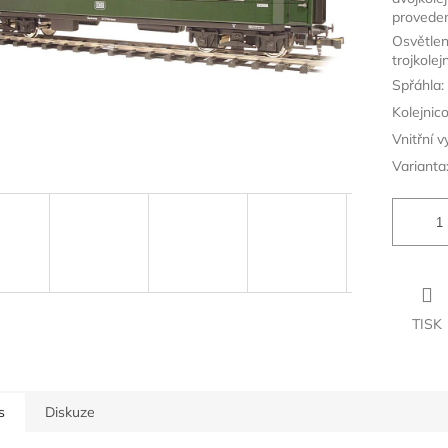
proveden
Osvětlen
trojkolej
Spřáhla:
Kolejnic
Vnitřní v
Varianta
TISK
s
Diskuze