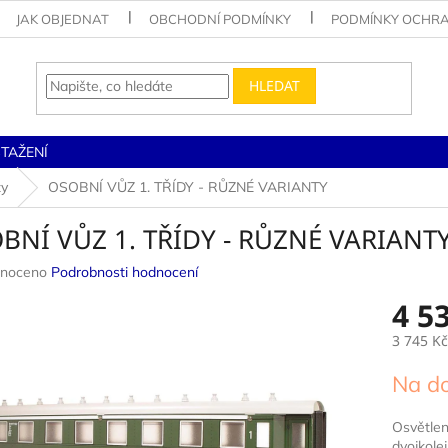
JAK OBJEDNAT
OBCHODNÍ PODMÍNKY
PODMÍNKY OCHRA
HLEDAT
STAŽENÍ
zy
OSOBNÍ VŮZ 1. TŘÍDY - RŮZNÉ VARIANTY
BNÍ VŮZ 1. TŘÍDY - RŮZNÉ VARIANT
né
noceno
Podrobnosti hodnocení
ení
4 5
u
3 745 Kč
Měrná
Na d
cena:
ek.
Osvětlen
dvojkole