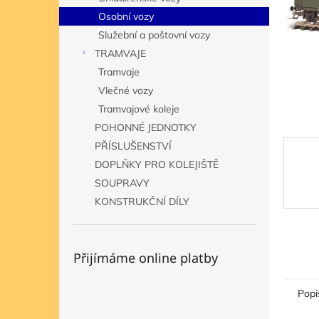
n
Osobní vozy
e
Služební a poštovní vozy
l
TRAMVAJE
Tramvaje
Vlečné vozy
Tramvajové koleje
POHONNÉ JEDNOTKY
PŘÍSLUŠENSTVÍ
DOPLŇKY PRO KOLEJIŠTĚ
SOUPRAVY
KONSTRUKČNÍ DÍLY
Přijímáme online platby
Popi