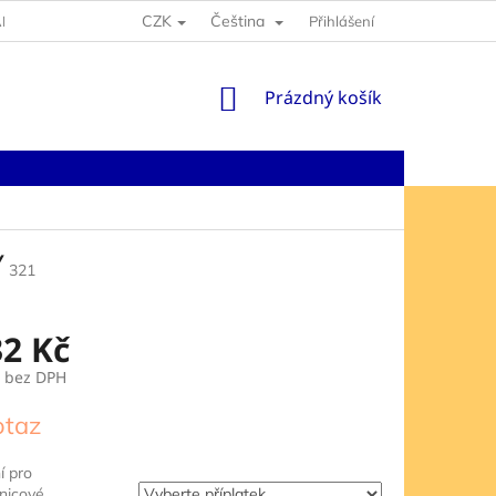
CZK
Čeština
NY OSOBNÍCH ÚDAJŮ
Přihlášení
NÁKUPNÍ
Prázdný košík
KOŠÍK
Y
321
32 Kč
bez DPH
otaz
í pro
jnicové