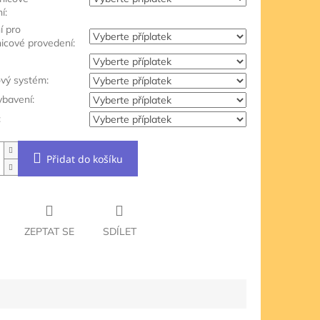
í:
í pro
nicové provedení:
ový systém:
ybavení:
:
Přidat do košíku
ZEPTAT SE
SDÍLET