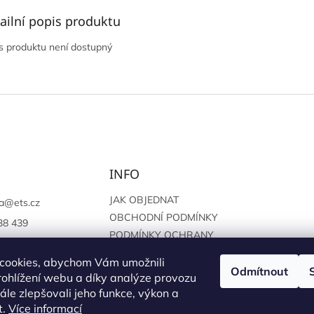
ailní popis produktu
s produktu není dostupný
INFO
JAK OBJEDNAT
a
@
ets.cz
OBCHODNÍ PODMÍNKY
38 439
PODMÍNKY OCHRANY
://www.facebook.c
OSOBNÍCH ÚDAJŮ
sprague
cookies, abychom Vám umožnili
Odmítnout
ohlížení webu a díky analýze provozu
le zlepšovali jeho funkce, výkon a
t.
Více informací