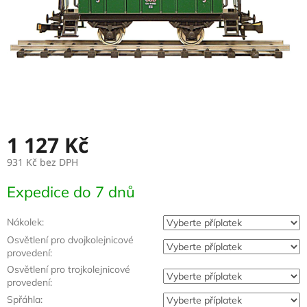
1 127 Kč
931 Kč
bez DPH
Měrná
Expedice do 7 dnů
cena:
Nákolek:
Osvětlení pro dvojkolejnicové
provedení:
Osvětlení pro trojkolejnicové
provedení:
Spřáhla: