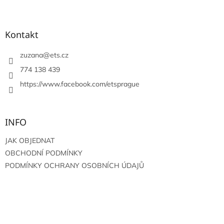
Z
á
p
a
Kontakt
t
í
zuzana
@
ets.cz
774 138 439
https://www.facebook.com/etsprague
INFO
JAK OBJEDNAT
OBCHODNÍ PODMÍNKY
PODMÍNKY OCHRANY OSOBNÍCH ÚDAJŮ