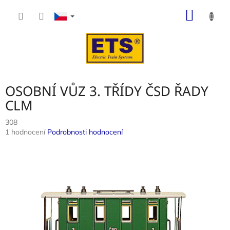
Přejít
NÁKUP
na
obsah
KOŠÍK
OSOBNÍ VŮZ 3. TŘÍDY ČSD ŘADY
CLM
308
Průměrné
1 hodnocení
Podrobnosti hodnocení
hodnocení
produktu
je
5,0
z
5
hvězdiček.