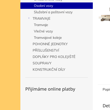
n
Osobní vozy
e
Služební a poštovní vozy
l
TRAMVAJE
Tramvaje
Vlečné vozy
Tramvajové koleje
POHONNÉ JEDNOTKY
PŘÍSLUŠENSTVÍ
DOPLŇKY PRO KOLEJIŠTĚ
SOUPRAVY
KONSTRUKČNÍ DÍLY
Přijímáme online platby
Popi
Det