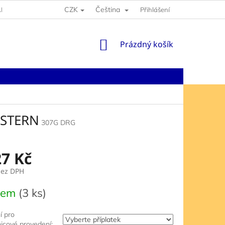
CZK
Čeština
NY OSOBNÍCH ÚDAJŮ
Přihlášení
NÁKUPNÍ
Prázdný košík
KOŠÍK
ESTERN
307G DRG
27 Kč
ez DPH
dem
(3 ks)
í pro
nicové provedení: