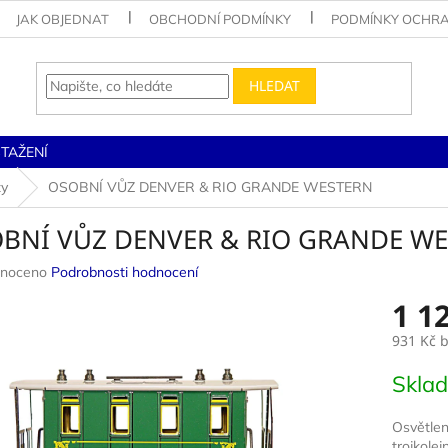
JAK OBJEDNAT
OBCHODNÍ PODMÍNKY
PODMÍNKY OCHRA
HLEDAT
STAŽENÍ
zy
OSOBNÍ VŮZ DENVER & RIO GRANDE WESTERN
BNÍ VŮZ DENVER & RIO GRANDE W
né
noceno
Podrobnosti hodnocení
ení
1 1
u
931 Kč
b
Měrná
Skla
cena:
ek.
Osvětlen
trojkolej