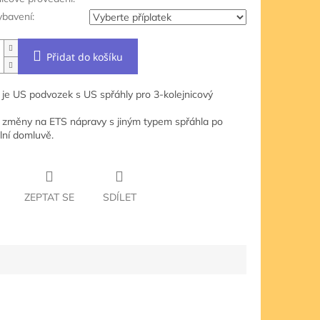
ybavení:
Přidat do košíku
 je US podvozek s US spřáhly pro 3-kolejnicový
změny na ETS nápravy s jiným typem spřáhla po
lní domluvě.
ZEPTAT SE
SDÍLET