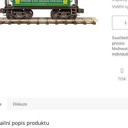
Vnitřní v
Součástí
provoz.
Možnost 
individuá
TISK
s
Diskuze
ailní popis produktu