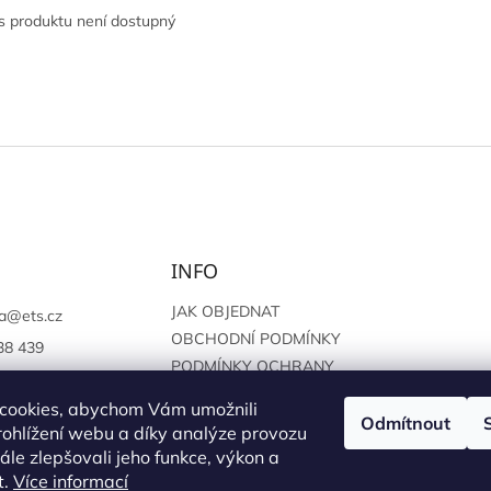
s produktu není dostupný
INFO
JAK OBJEDNAT
a
@
ets.cz
OBCHODNÍ PODMÍNKY
38 439
PODMÍNKY OCHRANY
://www.facebook.c
OSOBNÍCH ÚDAJŮ
sprague
cookies, abychom Vám umožnili
Odmítnout
ohlížení webu a díky analýze provozu
le zlepšovali jeho funkce, výkon a
t.
Více informací