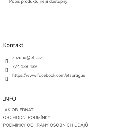
Popis produktu není dostupný
Z
á
p
a
Kontakt
t
í
zuzana
@
ets.cz
774 138 439
https://www.facebook.com/etsprague
INFO
JAK OBJEDNAT
OBCHODNÍ PODMÍNKY
PODMÍNKY OCHRANY OSOBNÍCH ÚDAJŮ