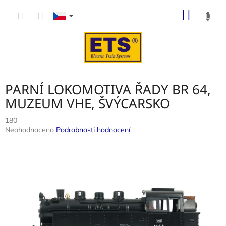
Přejít
NÁKUP
na
obsah
KOŠÍK
PARNÍ LOKOMOTIVA ŘADY BR 64,
MUZEUM VHE, ŠVÝCARSKO
180
Průměrné
Neohodnoceno
Podrobnosti hodnocení
hodnocení
produktu
je
0,0
z
5
hvězdiček.