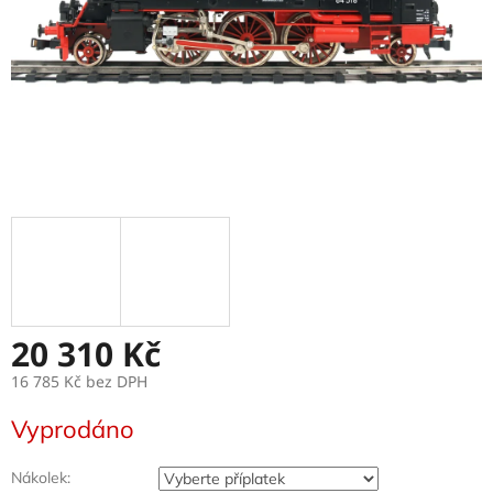
20 310 Kč
16 785 Kč
bez DPH
Měrná
Vyprodáno
cena:
Nákolek: