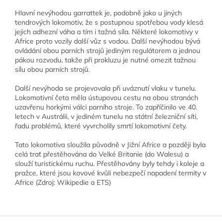
Hlavní nevýhodou garrattek je, podobně jako u jiných
tendrových lokomotiv, že s postupnou spotřebou vody klesá
jejich adhezní váha a tím i tažná síla. Některé lokomotivy v
Africe proto vozily další vůz s vodou. Další nevýhodou bývá
ovládání obou parních strojů jediným regulátorem a jednou
pákou rozvodu, takže při prokluzu je nutné omezit tažnou
sílu obou parních strojů.
Další nevýhoda se projevovala při uváznutí vlaku v tunelu.
Lokomotivní četa měla ústupovou cestu na obou stranách
uzavřenu horkými válci parního stroje. To zapříčinilo ve 40.
letech v Austrálii, v jediném tunelu na státní železniční síti,
řadu problémů, které vyvrcholily smrtí lokomotivní čety.
Tato lokomotiva sloužila původně v Jižní Africe a později byla
celá trať přestěhována do Velké Britanie (do Walesu) a
slouží turistickému ruchu. Přestěhovány byly tehdy i koleje a
pražce, které jsou kovové kvůli nebezpečí napadení termity v
Africe (Zdroj: Wikipedie a ETS)
Z