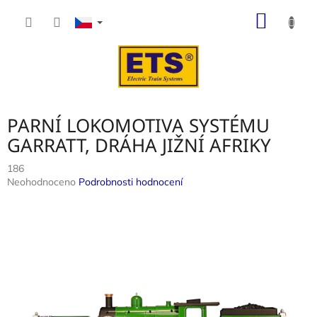
Přejít
NÁKUP
na
obsah
KOŠÍK
PARNÍ LOKOMOTIVA SYSTÉMU
GARRATT, DRÁHA JIŽNÍ AFRIKY
186
Průměrné
Neohodnoceno
Podrobnosti hodnocení
hodnocení
produktu
je
0,0
z
5
hvězdiček.