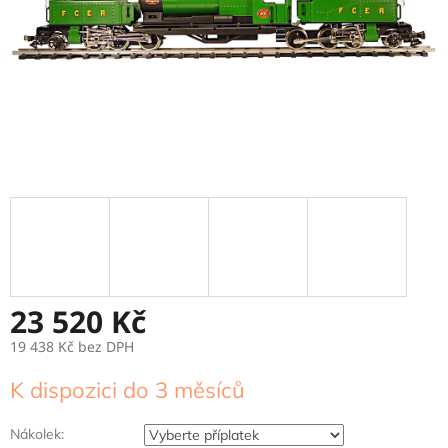
23 520 Kč
19 438 Kč
bez DPH
Měrná
K dispozici do 3 měsíců
cena:
Nákolek: