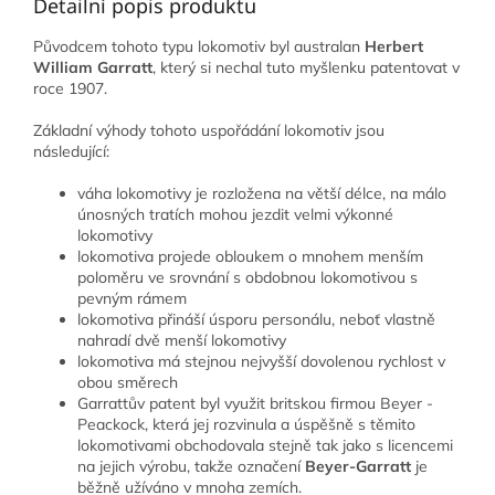
Detailní popis produktu
Původcem tohoto typu lokomotiv byl australan
Herbert
William Garratt
, který si nechal tuto myšlenku patentovat v
roce 1907.
Základní výhody tohoto uspořádání lokomotiv jsou
následující:
váha lokomotivy je rozložena na větší délce, na málo
únosných tratích mohou jezdit velmi výkonné
lokomotivy
lokomotiva projede obloukem o mnohem menším
poloměru ve srovnání s obdobnou lokomotivou s
pevným rámem
lokomotiva přináší úsporu personálu, neboť vlastně
nahradí dvě menší lokomotivy
lokomotiva má stejnou nejvyšší dovolenou rychlost v
obou směrech
Garrattův patent byl využit britskou firmou B
eyer -
Peackock
, která jej rozvinula a úspěšně s těmito
lokomotivami obchodovala stejně tak jako s licencemi
na jejich výrobu, takže označení
Beyer-Garratt
je
běžně užíváno v mnoha zemích.