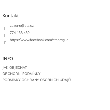
á
p
a
Kontakt
t
í
zuzana
@
ets.cz
774 138 439
https://www.facebook.com/etsprague
INFO
JAK OBJEDNAT
OBCHODNÍ PODMÍNKY
PODMÍNKY OCHRANY OSOBNÍCH ÚDAJŮ