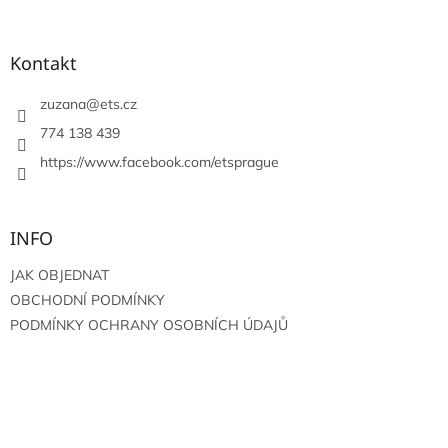
á
p
a
Kontakt
t
í
zuzana
@
ets.cz
774 138 439
https://www.facebook.com/etsprague
INFO
JAK OBJEDNAT
OBCHODNÍ PODMÍNKY
PODMÍNKY OCHRANY OSOBNÍCH ÚDAJŮ