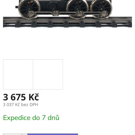
3 675 Kč
3 037 Kč bez DPH
Měrná
Expedice do 7 dnů
cena: