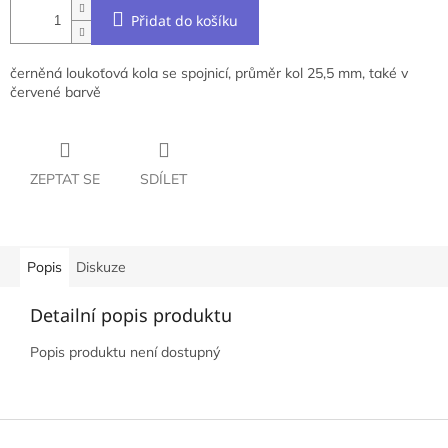
Přidat do košíku
černěná
loukoťová kola se spojnicí, průměr kol 25,5 mm, také v
červené barvě
ZEPTAT SE
SDÍLET
Popis
Diskuze
Detailní popis produktu
Popis produktu není dostupný
Z