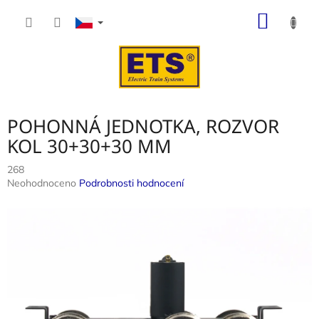
Přejít
NÁKUP
na
obsah
KOŠÍK
POHONNÁ JEDNOTKA, ROZVOR
KOL 30+30+30 MM
268
Průměrné
Neohodnoceno
Podrobnosti hodnocení
hodnocení
produktu
je
0,0
z
5
hvězdiček.