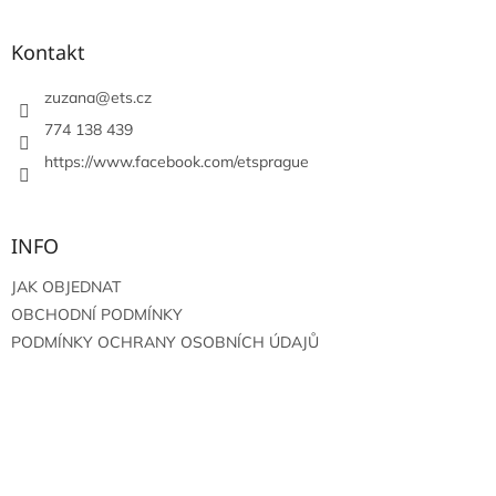
á
p
a
Kontakt
t
í
zuzana
@
ets.cz
774 138 439
https://www.facebook.com/etsprague
INFO
JAK OBJEDNAT
OBCHODNÍ PODMÍNKY
PODMÍNKY OCHRANY OSOBNÍCH ÚDAJŮ