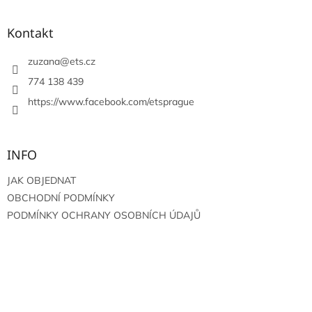
á
p
a
Kontakt
t
í
zuzana
@
ets.cz
774 138 439
https://www.facebook.com/etsprague
INFO
JAK OBJEDNAT
OBCHODNÍ PODMÍNKY
PODMÍNKY OCHRANY OSOBNÍCH ÚDAJŮ