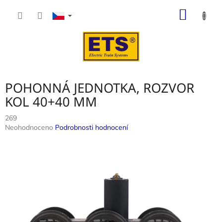
Přejít
NÁKUP
na
obsah
KOŠÍK
POHONNÁ JEDNOTKA, ROZVOR
KOL 40+40 MM
269
Průměrné
Neohodnoceno
Podrobnosti hodnocení
hodnocení
produktu
je
0,0
z
5
hvězdiček.