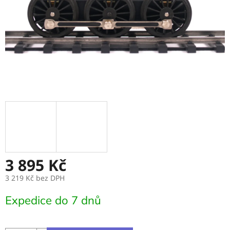
3 895 Kč
3 219 Kč bez DPH
Měrná
Expedice do 7 dnů
cena: