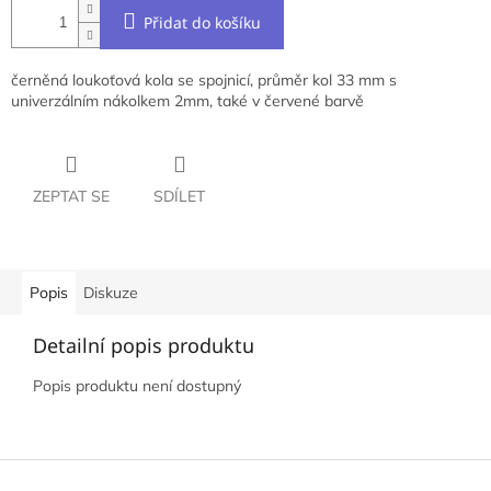
Přidat do košíku
černěná l
oukoťová kola se spojnicí, průměr kol 33 mm s
univerzálním nákolkem 2mm, také v červené barvě
ZEPTAT SE
SDÍLET
Popis
Diskuze
Detailní popis produktu
Popis produktu není dostupný
Z