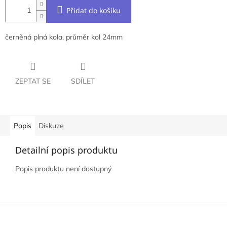
Přidat do košíku
černěná plná kola, průměr kol 24mm
ZEPTAT SE
SDÍLET
Popis
Diskuze
Detailní popis produktu
Popis produktu není dostupný
Z
á