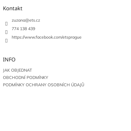
p
a
Kontakt
t
í
zuzana
@
ets.cz
774 138 439
https://www.facebook.com/etsprague
INFO
JAK OBJEDNAT
OBCHODNÍ PODMÍNKY
PODMÍNKY OCHRANY OSOBNÍCH ÚDAJŮ