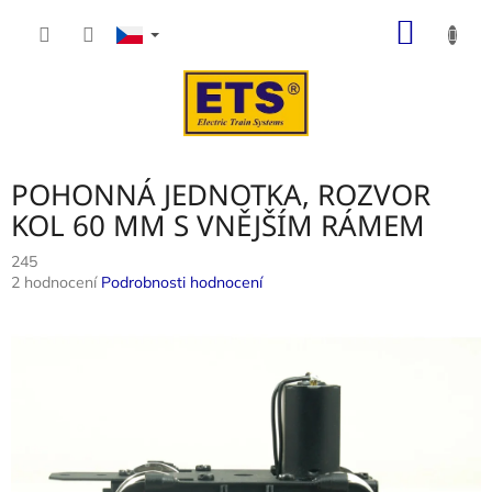
Přejít
NÁKUP
na
obsah
KOŠÍK
POHONNÁ JEDNOTKA, ROZVOR
KOL 60 MM S VNĚJŠÍM RÁMEM
245
Průměrné
2 hodnocení
Podrobnosti hodnocení
hodnocení
produktu
je
4,5
z
5
hvězdiček.