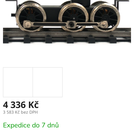
4 336 Kč
3 583 Kč
bez DPH
Měrná
Expedice do 7 dnů
cena: