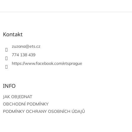
Z
á
p
a
Kontakt
t
í
zuzana
@
ets.cz
774 138 439
https://www.facebook.com/etsprague
INFO
JAK OBJEDNAT
OBCHODNÍ PODMÍNKY
PODMÍNKY OCHRANY OSOBNÍCH ÚDAJŮ