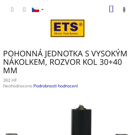
Přejít
NÁKUP
na
obsah
KOŠÍK
POHONNÁ JEDNOTKA S VYSOKÝM
NÁKOLKEM, ROZVOR KOL 30+40
MM
262 HF
Průměrné
Neohodnoceno
Podrobnosti hodnocení
hodnocení
produktu
je
0,0
z
5
hvězdiček.