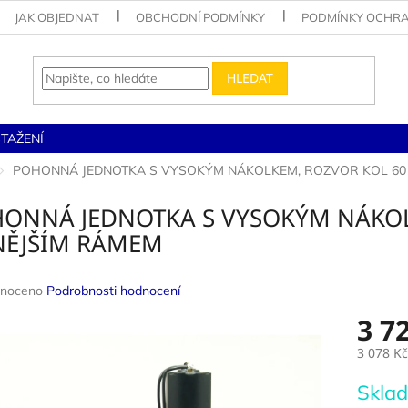
JAK OBJEDNAT
OBCHODNÍ PODMÍNKY
PODMÍNKY OCHRA
HLEDAT
STAŽENÍ
POHONNÁ JEDNOTKA S VYSOKÝM NÁKOLKEM, ROZVOR KOL 60
ONNÁ JEDNOTKA S VYSOKÝM NÁKO
NĚJŠÍM RÁMEM
né
noceno
Podrobnosti hodnocení
ení
3 7
u
3 078 Kč
Měrná
Sklad
cena: