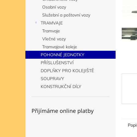
hvězdič
n
Osobní vozy
e
Služební a poštovní vozy
l
TRAMVAJE
Tramvaje
Vlečné vozy
Tramvajové koleje
POHONNÉ JEDNOTKY
PŘÍSLUŠENSTVÍ
DOPLŇKY PRO KOLEJIŠTĚ
SOUPRAVY
KONSTRUKČNÍ DÍLY
Přijímáme online platby
Popi