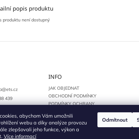
ailní popis produktu
s produktu není dostupný
INFO
JAK OBJEDNAT
a
@
ets.cz
OBCHODNÍ PODMÍNKY
38 439
PODMÍNKY OCHRANY
://www.facebook.c
OSOBNÍCH ÚDAJŮ
sprague
cookies, abychom Vám umožnili
Odmítnout
ohlížení webu a díky analýze provozu
le zlepšovali jeho funkce, výkon a
t.
Více informací