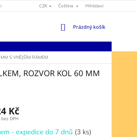
CZK
Čeština
NY OSOBNÍCH ÚDAJŮ
Přihlášení
NÁKUPNÍ
Prázdný košík
KOŠÍK
 MM S VNĚJŠÍM RÁMEM
LKEM, ROZVOR KOL 60 MM
24 Kč
bez DPH
em - expedice do 7 dnů
(3 ks)