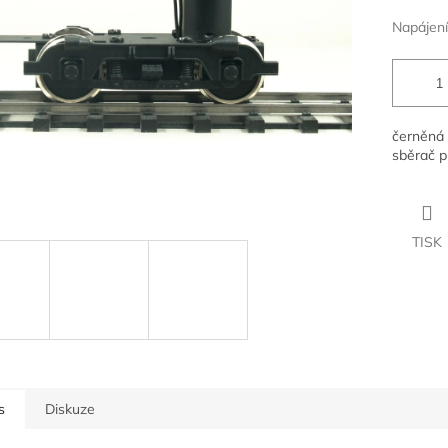
ek.
Napájení
černěná 
sběrač p
TISK
s
Diskuze