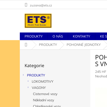
Přejít
zuzana@ets.cz
na
obsah
PRODUKTY
O NÁS
KONTAKTY
KE 
Domů
PRODUKTY
POHONNÉ JEDNOTKY
P
POH
o
Přeskočit
s
S V
Kategorie
kategorie
t
245 HF
r
PRODUKTY
Průměr
Neohod
a
hodnoc
LOKOMOTIVY
n
produkt
n
VAGONY
je
í
Cisternové vozy
0,0
p
z
Nákladní vozy
5
a
Chladírenské vozy