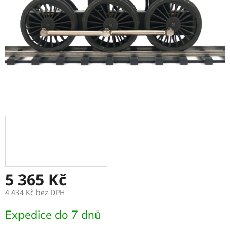
5 365 Kč
4 434 Kč
bez DPH
Měrná
Expedice do 7 dnů
cena: