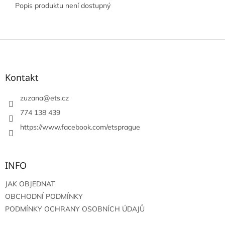
Popis produktu není dostupný
Z
á
p
a
Kontakt
t
í
zuzana
@
ets.cz
774 138 439
https://www.facebook.com/etsprague
INFO
JAK OBJEDNAT
OBCHODNÍ PODMÍNKY
PODMÍNKY OCHRANY OSOBNÍCH ÚDAJŮ