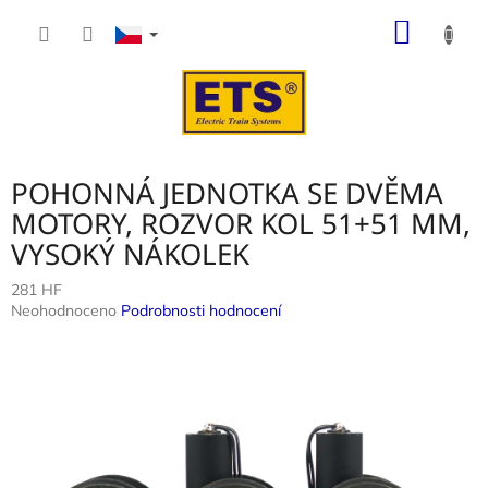
Přejít
NÁKUP
na
obsah
KOŠÍK
POHONNÁ JEDNOTKA SE DVĚMA
MOTORY, ROZVOR KOL 51+51 MM,
VYSOKÝ NÁKOLEK
281 HF
Průměrné
Neohodnoceno
Podrobnosti hodnocení
hodnocení
produktu
je
0,0
z
5
hvězdiček.