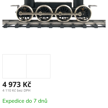
4 973 Kč
4 110 Kč
bez DPH
Měrná
Expedice do 7 dnů
cena: