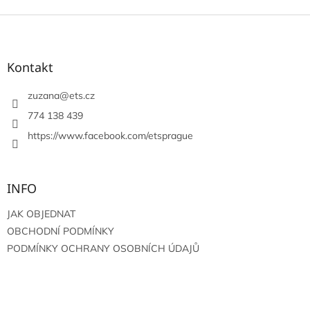
Z
á
p
a
Kontakt
t
í
zuzana
@
ets.cz
774 138 439
https://www.facebook.com/etsprague
INFO
JAK OBJEDNAT
OBCHODNÍ PODMÍNKY
PODMÍNKY OCHRANY OSOBNÍCH ÚDAJŮ