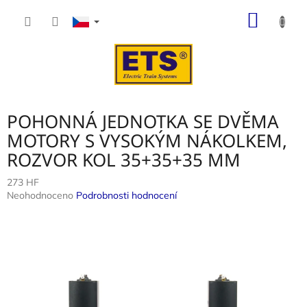
Přejít
NÁKUP
na
obsah
KOŠÍK
POHONNÁ JEDNOTKA SE DVĚMA
MOTORY S VYSOKÝM NÁKOLKEM,
ROZVOR KOL 35+35+35 MM
273 HF
Průměrné
Neohodnoceno
Podrobnosti hodnocení
hodnocení
produktu
je
0,0
z
5
hvězdiček.