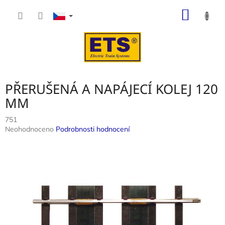
Přejít
NÁKUP
na
obsah
KOŠÍK
PŘERUŠENÁ A NAPÁJECÍ KOLEJ 120
MM
751
Průměrné
Neohodnoceno
Podrobnosti hodnocení
hodnocení
produktu
je
0,0
z
5
hvězdiček.