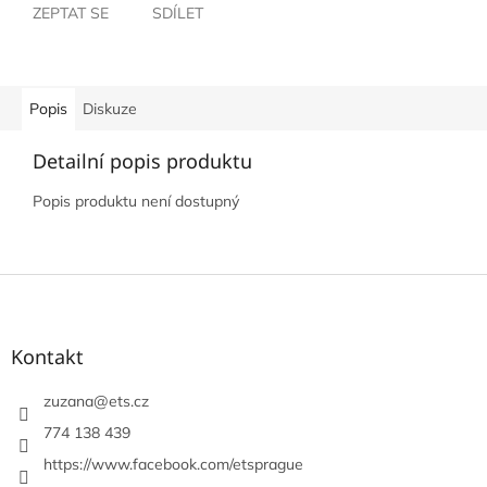
ZEPTAT SE
SDÍLET
Popis
Diskuze
Detailní popis produktu
Popis produktu není dostupný
Z
á
p
a
Kontakt
t
í
zuzana
@
ets.cz
774 138 439
https://www.facebook.com/etsprague