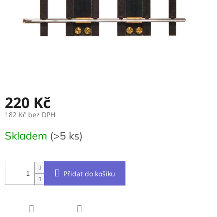
220 Kč
182 Kč bez DPH
Měrná
Skladem
(>5 ks)
cena:
Přidat do košíku