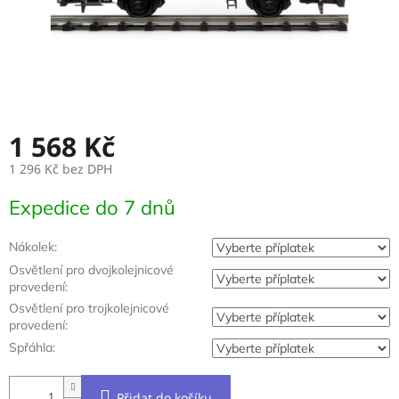
1 568 Kč
1 296 Kč
bez DPH
Měrná
Expedice do 7 dnů
cena:
Nákolek:
Osvětlení pro dvojkolejnicové
provedení:
Osvětlení pro trojkolejnicové
provedení:
Spřáhla:
Přidat do košíku