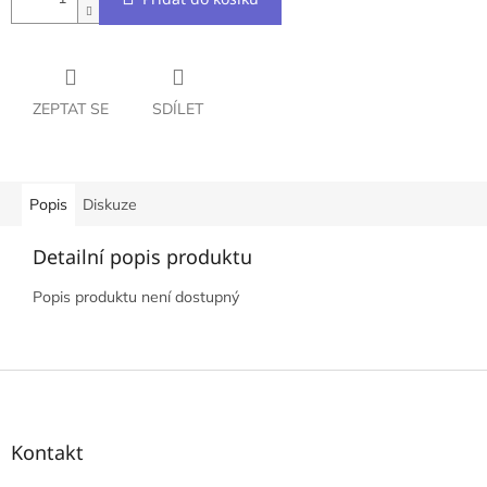
ZEPTAT SE
SDÍLET
Popis
Diskuze
Detailní popis produktu
Popis produktu není dostupný
Z
á
p
a
Kontakt
t