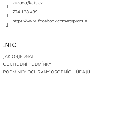
í
zuzana
@
ets.cz
774 138 439
https://www.facebook.com/etsprague
INFO
JAK OBJEDNAT
OBCHODNÍ PODMÍNKY
PODMÍNKY OCHRANY OSOBNÍCH ÚDAJŮ