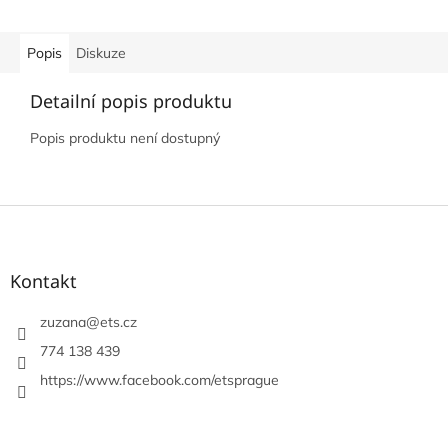
Popis
Diskuze
Detailní popis produktu
Popis produktu není dostupný
Z
á
p
a
Kontakt
t
í
zuzana
@
ets.cz
774 138 439
https://www.facebook.com/etsprague