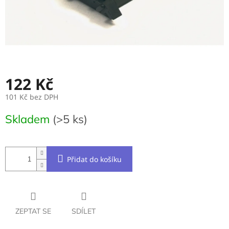
122 Kč
101 Kč bez DPH
Měrná
Skladem
(>5 ks)
cena:
Přidat do košíku
ZEPTAT SE
SDÍLET