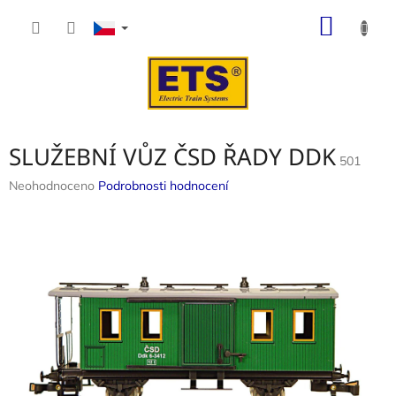
Přejít
NÁKUP
na
obsah
KOŠÍK
SLUŽEBNÍ VŮZ ČSD ŘADY DDK
501
Průměrné
Neohodnoceno
Podrobnosti hodnocení
hodnocení
produktu
je
0,0
z
5
hvězdiček.