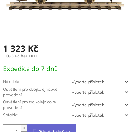
1 323 Kč
1 093 Kč
bez DPH
Měrná
Expedice do 7 dnů
cena:
Nákolek:
Osvětlení pro dvojkolejnicové
provedení:
Osvětlení pro trojkolejnicové
provedení:
Spřáhla:
Přidat do košíku