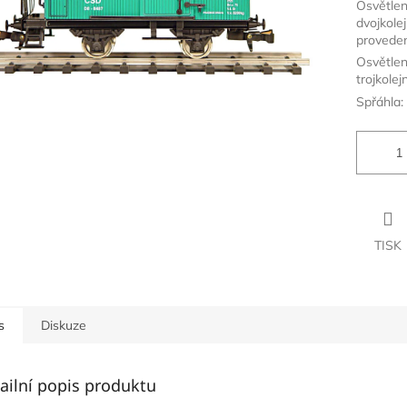
Osvětlen
dvojkole
proveden
Osvětlen
trojkolej
Spřáhla:
TISK
s
Diskuze
ailní popis produktu