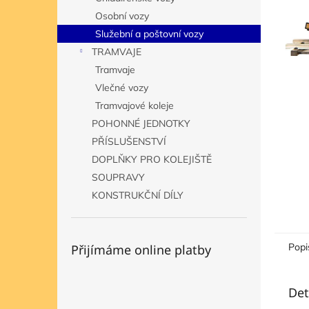
n
Osobní vozy
e
Služební a poštovní vozy
l
TRAMVAJE
Tramvaje
Vlečné vozy
Tramvajové koleje
POHONNÉ JEDNOTKY
PŘÍSLUŠENSTVÍ
DOPLŇKY PRO KOLEJIŠTĚ
SOUPRAVY
KONSTRUKČNÍ DÍLY
Popi
Přijímáme online platby
Det