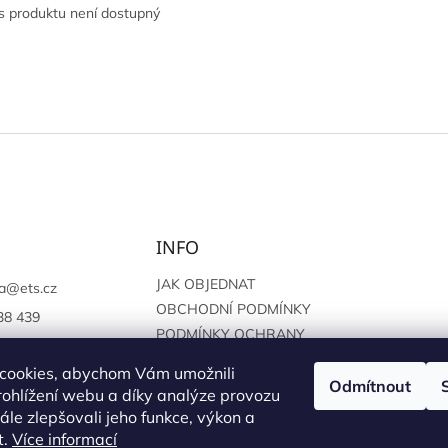
s produktu není dostupný
INFO
JAK OBJEDNAT
a
@
ets.cz
OBCHODNÍ PODMÍNKY
38 439
PODMÍNKY OCHRANY
://www.facebook.c
OSOBNÍCH ÚDAJŮ
sprague
cookies, abychom Vám umožnili
Odmítnout
ohlížení webu a díky analýze provozu
le zlepšovali jeho funkce, výkon a
t.
Více informací