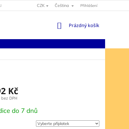
CZK
Čeština
NY OSOBNÍCH ÚDAJŮ
Přihlášení
NÁKUPNÍ
Prázdný košík
KOŠÍK
92 Kč
bez DPH
ice do 7 dnů