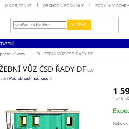
JAK OBJEDNAT
OBCHODNÍ PODMÍNKY
PODMÍNKY OCHRA
HLEDAT
STAŽENÍ
 poštovní vozy
SLUŽEBNÍ VŮZ ČSD ŘADY DF
ŽEBNÍ VŮZ ČSD ŘADY DF
507
né
cení
Podrobnosti hodnocení
ení
1 5
u
1 316 Kč
Měrná
Exped
cena:
ek.
Nákolek: