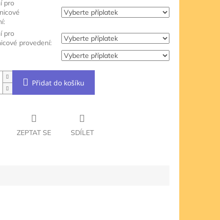
í pro
jnicové
í:
í pro
nicové provedení:
Přidat do košíku
ZEPTAT SE
SDÍLET