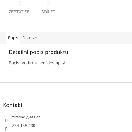
ZEPTAT SE
SDÍLET
Popis
Diskuze
Detailní popis produktu
Popis produktu není dostupný
Z
á
p
a
Kontakt
t
í
zuzana
@
ets.cz
774 138 439