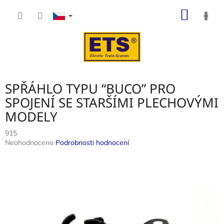
Přejít
NÁKUP
na
obsah
KOŠÍK
SPŘÁHLO TYPU “BUCO” PRO
SPOJENÍ SE STARŠÍMI PLECHOVÝMI
MODELY
915
Průměrné
Neohodnoceno
Podrobnosti hodnocení
hodnocení
produktu
je
0,0
z
5
hvězdiček.