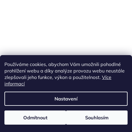
Používáme cookies, abychom Vám umožnili pohodlné
prohlížení webu a díky analýze provozu webu neustále
zlepšovali jeho funkce, výkon a použitelnost.
Více
informací
Vytvořil Shoptet
Nastavení
Copyright 2026
ETS Trains
. Všechna práva vyhrazena.
Upravit
Odmítnout
Souhlasím
nastavení cookies