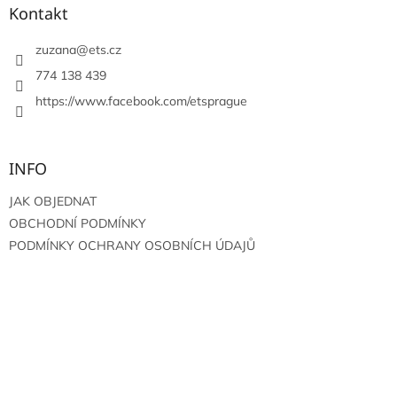
a
Kontakt
t
í
zuzana
@
ets.cz
774 138 439
https://www.facebook.com/etsprague
INFO
JAK OBJEDNAT
OBCHODNÍ PODMÍNKY
PODMÍNKY OCHRANY OSOBNÍCH ÚDAJŮ