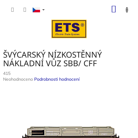
Přejít
NÁKUP
na
obsah
KOŠÍK
ŠVÝCARSKÝ NÍZKOSTĚNNÝ
NÁKLADNÍ VŮZ SBB/ CFF
415
Průměrné
Neohodnoceno
Podrobnosti hodnocení
hodnocení
produktu
je
0,0
z
5
hvězdiček.