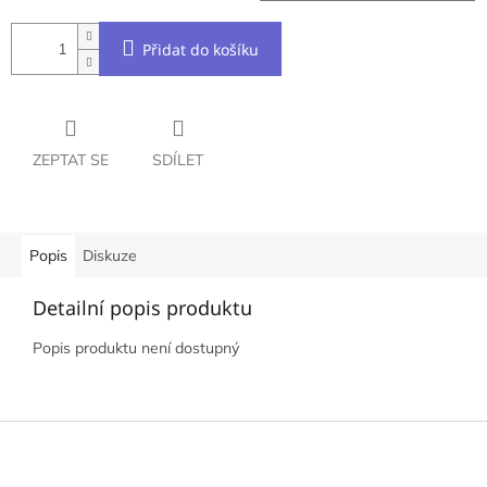
Přidat do košíku
ZEPTAT SE
SDÍLET
Popis
Diskuze
Detailní popis produktu
Popis produktu není dostupný
Z
á
p