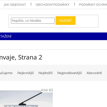
JAK OBJEDNAT
OBCHODNÍ PODMÍNKY
PODMÍNKY OCHRA
HLEDAT
STAŽENÍ
e
mvaje
, Strana 2
učujeme
Nejlevnější
Nejdražší
Nejprodávanější
Abecedně
Kód:
63