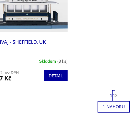
VAJ - SHEFFIELD, UK
Skladem
(3 ks)
Kč bez DPH
DETAIL
7 Kč
S
1
2
t
r
O
NAHORU
á
v
n
l
k
á
o
d
v
a
á