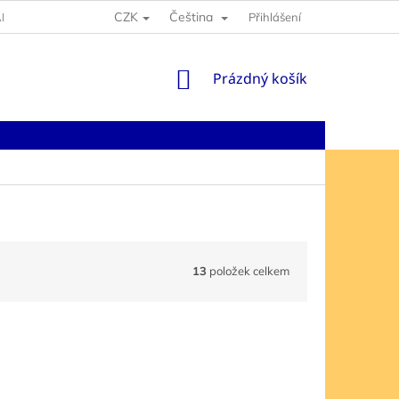
CZK
Čeština
NY OSOBNÍCH ÚDAJŮ
Přihlášení
NÁKUPNÍ
Prázdný košík
KOŠÍK
13
položek celkem