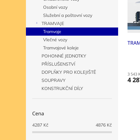
s
o
n
Osobní vozy
p
d
e
r
u
Služební a poštovní vozy
l
o
k
TRAMVAJE
d
t
Tramvaje
u
ů
Vlečné vozy
k
TRAM
Tramvajové koleje
t
ů
POHONNÉ JEDNOTKY
PŘÍSLUŠENSTVÍ
DOPLŇKY PRO KOLEJIŠTĚ
3 543 
4 28
SOUPRAVY
KONSTRUKČNÍ DÍLY
Cena
4287
Kč
4876
Kč