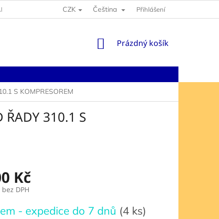
CZK
Čeština
NY OSOBNÍCH ÚDAJŮ
Přihlášení
NÁKUPNÍ
Prázdný košík
KOŠÍK
10.1 S KOMPRESOREM
 ŘADY 310.1 S
00 Kč
bez DPH
em - expedice do 7 dnů
(4 ks)