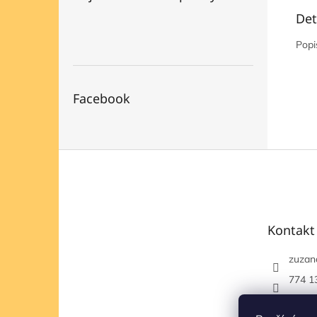
Det
Popi
Facebook
Z
á
p
a
t
Kontakt
í
zuzan
774 1
https
om/et