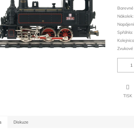
ek.
Barevné 
Nákolek:
Napájení
Spřáhla:
Kolejnic
Zvukové 
TISK
s
Diskuze