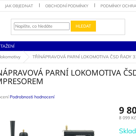
JAK OBJEDNAT
OBCHODNÍ PODMÍNKY
PODMÍNKY OCHRA
HLEDAT
STAŽENÍ
 lokomotivy
TŘÍNÁPRAVOVÁ PARNÍ LOKOMOTIVA ČSD ŘADY 3
NÁPRAVOVÁ PARNÍ LOKOMOTIVA ČSD
MPRESOREM
né
cení
Podrobnosti hodnocení
ení
9 8
u
8 099 Kč
Měrná
Sklad
cena: