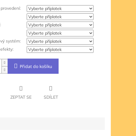
provedení:
:
ový systém:
efekty:
Přidat do košíku
ZEPTAT SE
SDÍLET