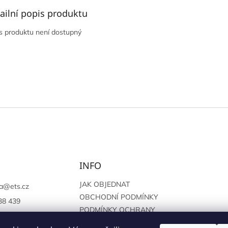
ailní popis produktu
s produktu není dostupný
INFO
JAK OBJEDNAT
a
@
ets.cz
OBCHODNÍ PODMÍNKY
38 439
PODMÍNKY OCHRANY
://www.facebook.c
OSOBNÍCH ÚDAJŮ
sprague